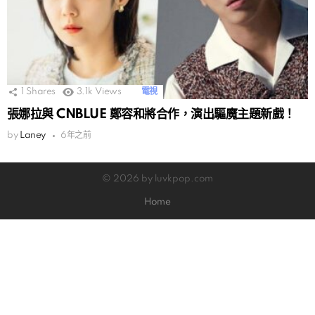
1
Shares
3.1k
Views
電視
張娜拉與 CNBLUE 鄭容和將合作，演出驅魔主題新戲！
by
Laney
6年之前
© 2026 by luvkpop.com
Home