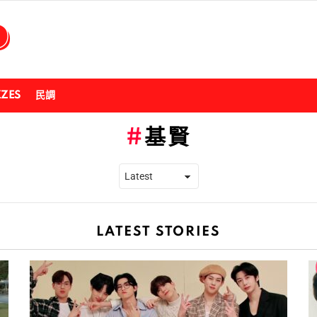
ZZES
民調
基賢
LATEST STORIES