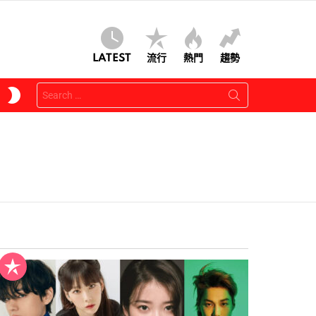
LATEST
流行
熱門
趨勢
Search
SWITCH
for:
SKIN