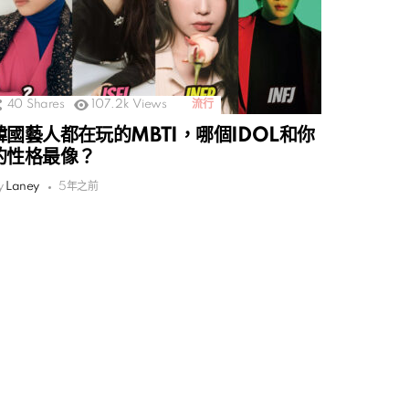
40
Shares
107.2k
Views
流行
韓國藝人都在玩的MBTI，哪個IDOL和你
的性格最像？
y
Laney
5年之前