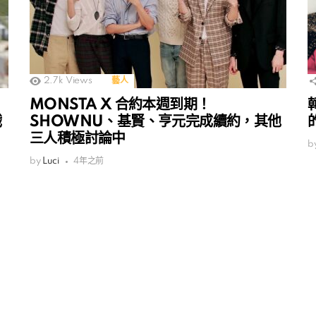
2.7k
Views
藝人
MONSTA X 合約本週到期！
戲
SHOWNU、基賢、亨元完成續約，其他
三人積極討論中
b
by
Luci
4年之前