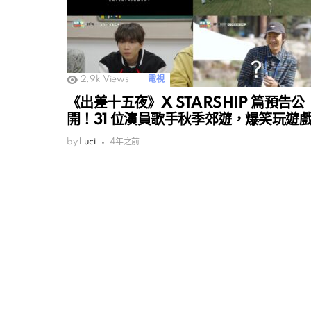
2.9k
Views
電視
《出差十五夜》X STARSHIP 篇預告公
開！31 位演員歌手秋季郊遊，爆笑玩遊
by
Luci
4年之前