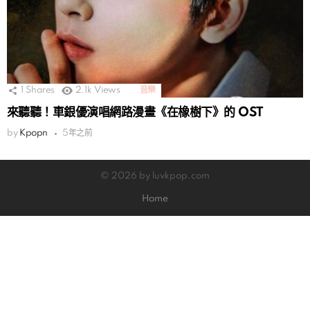
1
Shares
2.1k
Views
音樂
來聽聽！車銀優演唱網路漫畫《在橡樹下》的 OST
by
Kpopn
5年之前
© 2026 by luvkpop.com
Home