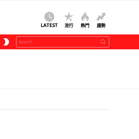
LATEST
流行
熱門
趨勢
Search
SWITCH
for:
SKIN