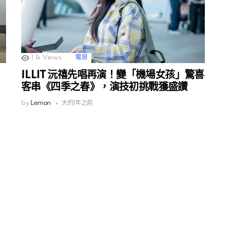
1.1k
Views
電視
ILLIT 沅禧先唱再演！變「機場女孩」驚喜
客串《四季之春》，演技初挑戰獲盛讚
by
Lemon
大約1年之前