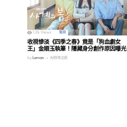
1.2k
Views
電視
收視慘淡《四季之春》竟是「狗血劇女
王」金順玉執筆！隱藏身分創作原因曝光
by
Lemon
大約1年之前