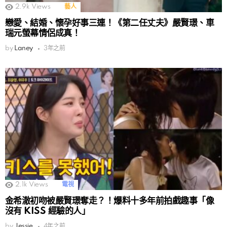
2.9k
Views
藝人
戀愛、結婚、懷孕好事三連！《第二任丈夫》嚴賢璟、車
瑞元螢幕情侶成真！
by
Laney
3年之前
2.1k
Views
電視
金希澈初吻被嚴賢璟奪走？！爆料十多年前拍戲趣事「像
沒有 KISS 經驗的人」
by
Jessie
4年之前