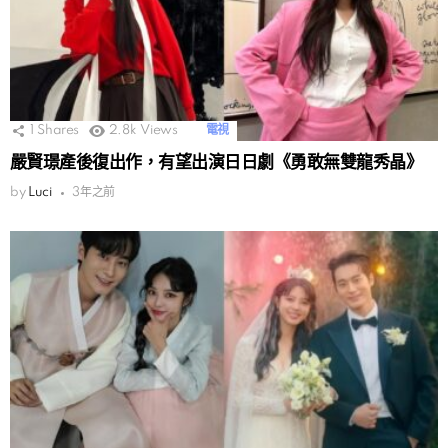
1
Shares
2.8k
Views
電視
嚴賢璟產後復出作，有望出演日日劇《勇敢無雙龍秀晶》
by
Luci
3年之前