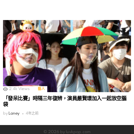
2.4k
Views
藝人
「發呆比賽」時隔三年復辨，演員嚴賢璟加入一起放空腦
袋
by
Laney
4年之前
© 2026 by luvkpop.com