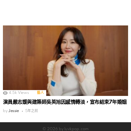
4.5k
Views
藝人
演員嚴志媛與建築師吳英旭因感情轉淡，宣布結束7年婚姻
by
Jessie
5年之前
© 2026 by luvkpop.com