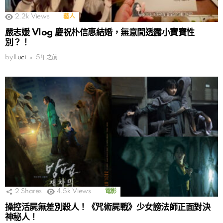
2.2k
Views
藝人
嚴志媛 Vlog 慶祝朴信惠結婚，無意間透露小寶寶性
別？！
by
Luci
5年之前
2
Shares
4.5k
Views
電影
操控活屍無差別殺人！《咒術屍戰》少女謗法師正面對決
神秘人！