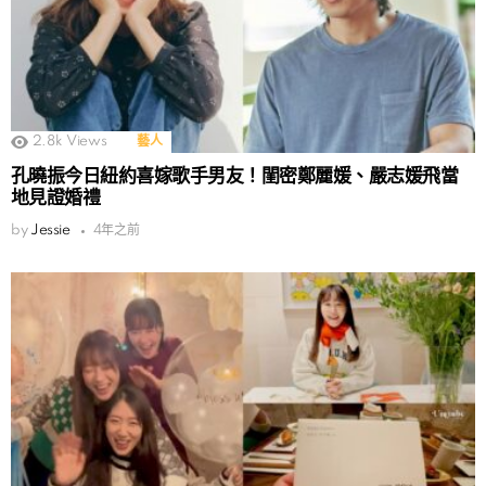
2.8k
Views
藝人
孔曉振今日紐約喜嫁歌手男友！閨密鄭麗媛、嚴志媛飛當
地見證婚禮
by
Jessie
4年之前