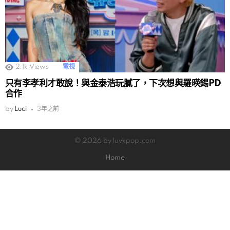
2.1k
Views
電視
只有李孝利才敢說！與金泰浩玩膩了，下次想與羅暎錫PD
合作
by
Luci
3年之前
© 2026 by luvkpop.com
Home