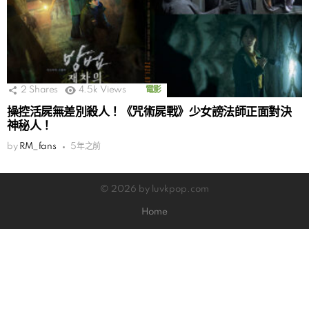
2
Shares
4.5k
Views
電影
操控活屍無差別殺人！《咒術屍戰》少女謗法師正面對決
神秘人！
by
RM_fans
5年之前
© 2026 by luvkpop.com
Home