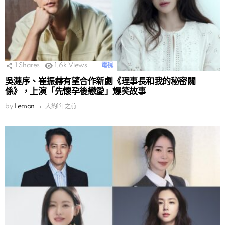
1
Shares
1.6k
Views
電視
吳漣序、崔振赫有望合作新劇《理事長和我的秘密關
係》，上演「先懷孕後戀愛」爆笑故事
by
Lemon
大約1年之前