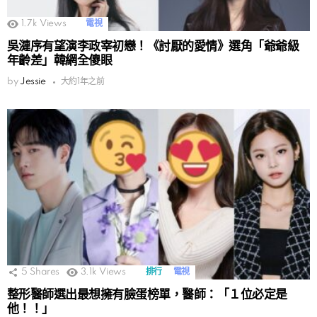
1.7k
Views
電視
吳漣序有望演李政宰初戀！《討厭的愛情》選角「爺爺級
年齡差」韓網全傻眼
by
Jessie
大約1年之前
5
Shares
3.1k
Views
排行
電視
整形醫師選出最想擁有臉蛋榜單，醫師：「１位必定是
他！！」