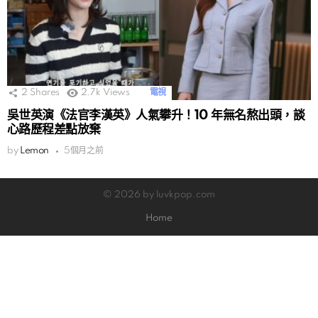
2
Shares
2.7k
Views
電視
吳世英演《法官李漢英》人氣攀升！10 年無名熬出頭，談
心路歷程差點放棄
by
Lemon
5個月之前
© 2026 by luvkpop.com
Home