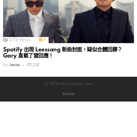
2.5k
Views
藝人
Spotify 出現 Leessang 新曲封面，疑似合體回歸？
Gary 直截了當回應！
by
Jessie
4年之前
© 2026 by luvkpop.com
Home