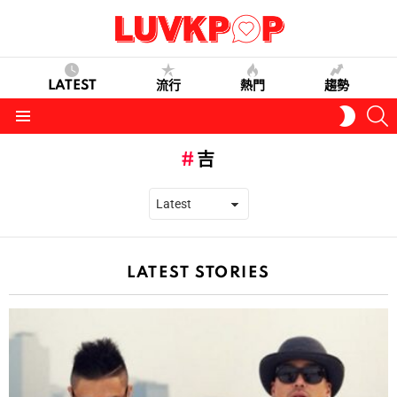
LATEST
流行
熱門
趨勢
S
SWITC
SKIN
Menu
吉
LATEST STORIES