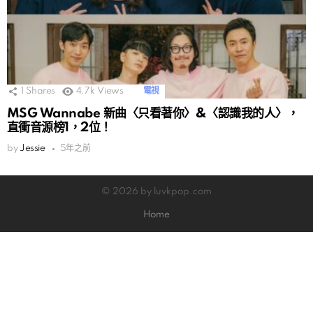
1
Shares
4.7k
Views
電視
MSG Wannabe 新曲〈只看著你〉&〈認識我的人〉，
直衝音源榜1，2位！
by
Jessie
5年之前
© 2026 by luvkpop.com
Home