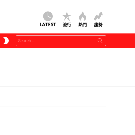
LATEST
流行
熱門
趨勢
Search
SWITCH
for:
SKIN