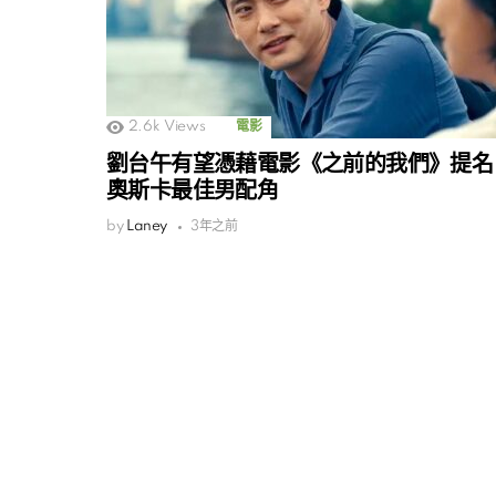
2.6k
Views
電影
劉台午有望憑藉電影《之前的我們》提名
奧斯卡最佳男配角
by
Laney
3年之前