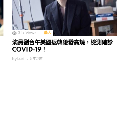
3.1k
Views
藝人
演員劉台午美國返韓後發高燒，檢測確診
COVID-19！
by
Luci
5年之前