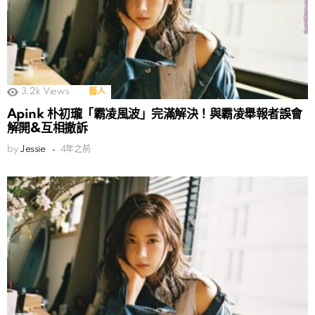
3.2k
Views
藝人
Apink 朴初瓏「霸凌風波」完滿解決！與霸凌舉報者誤會
解開&互相撤訴
by
Jessie
4年之前