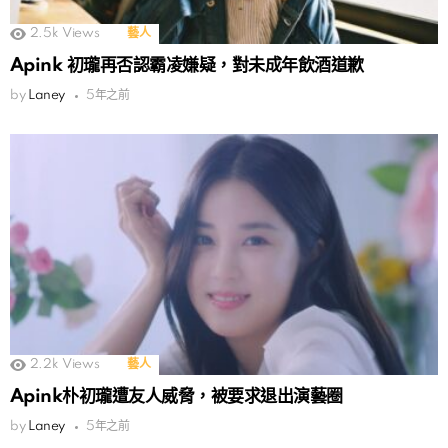
2.5k
Views
藝人
Apink 初瓏再否認霸凌嫌疑，對未成年飲酒道歉
by
Laney
5年之前
2.2k
Views
藝人
Apink朴初瓏遭友人威脅，被要求退出演藝圈
by
Laney
5年之前