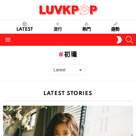
LATEST
流行
熱門
趨勢
S
SWITC
SKIN
Menu
初瓏
LATEST STORIES