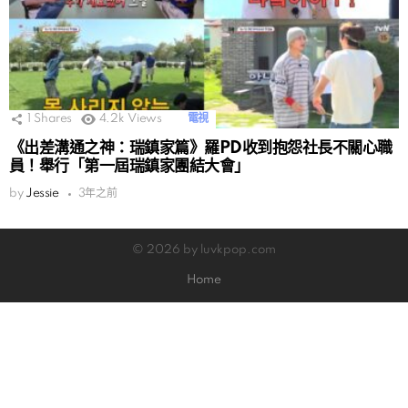
1
Shares
4.2k
Views
電視
《出差溝通之神：瑞鎮家篇》羅PD收到抱怨社長不關心職
員！舉行「第一屆瑞鎮家團結大會」
by
Jessie
3年之前
© 2026 by luvkpop.com
Home