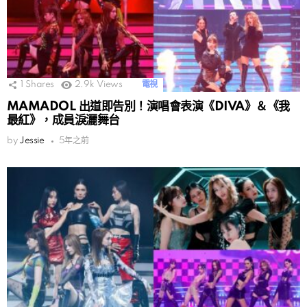
1
Shares
2.9k
Views
電視
MAMADOL 出道即告別！演唱會表演《DIVA》＆《我
最紅》，成員淚灑舞台
by
Jessie
5年之前