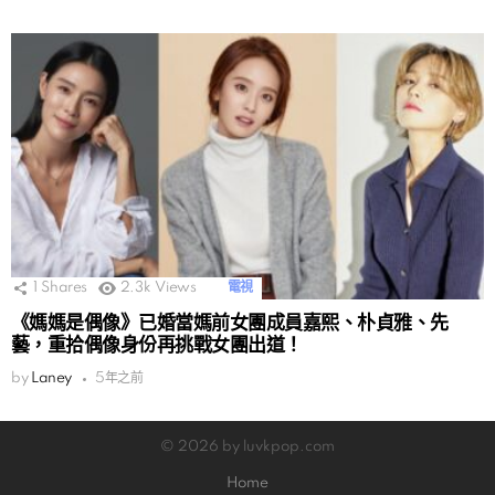
1
Shares
2.3k
Views
電視
《媽媽是偶像》已婚當媽前女團成員嘉熙、朴貞雅、先
藝，重拾偶像身份再挑戰女團出道！
by
Laney
5年之前
© 2026 by luvkpop.com
Home