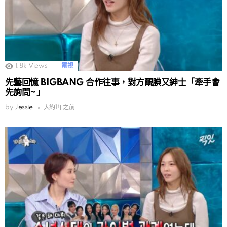
1.8k
Views
電視
先藝回憶 BIGBANG 合作往事，對方靦腆又紳士「牽手會
先詢問~」
by
Jessie
大約1年之前