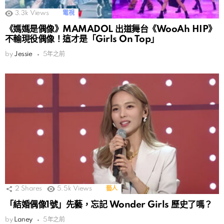
3.3k
Views
電視
《媽媽是偶像》MAMADOL 出道舞台《WooAh HIP》
不輸現役偶像！這才是「Girls On Top」
by
Jessie
5年之前
2
Shares
5.5k
Views
藝人
「結婚偶像1號」先藝，忘記 Wonder Girls 歷史了嗎？
by
Laney
5年之前