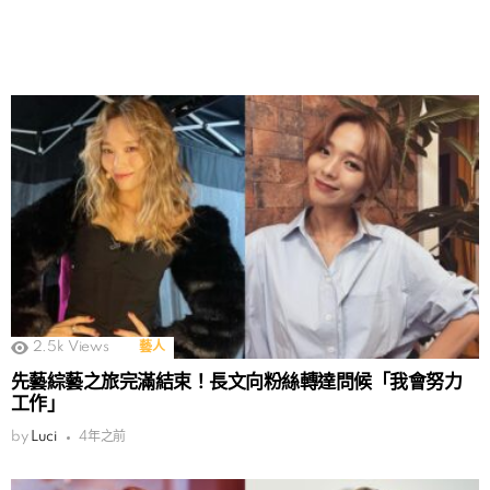
2.5k
Views
藝人
先藝綜藝之旅完滿結束！長文向粉絲轉達問候「我會努力
工作」
by
Luci
4年之前