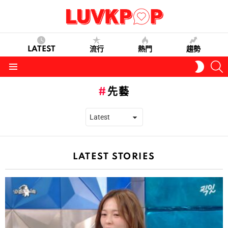
LATEST
流行
熱門
趨勢
S
SWITC
SKIN
Menu
先藝
LATEST STORIES