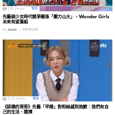
1.9k
Views
電視
先藝談少女時代競爭關係「壓力山大」，Wonder Girls
未來有望重組
by
Jessie
大約1年之前
2.5k
Views
電視
《認識的哥哥》先藝「早婚」對粉絲感到抱歉：我們有自
己的生活、選擇