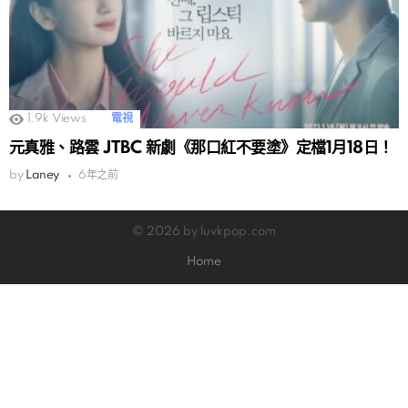
1.9k
Views
電視
元真雅、路雲 JTBC 新劇《那口紅不要塗》定檔1月18日！
by
Laney
6年之前
© 2026 by luvkpop.com
Home