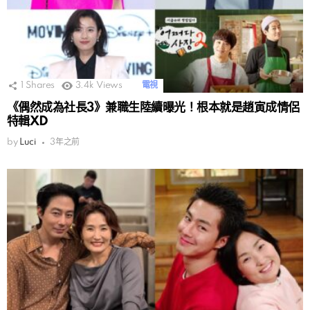
1
Shares
3.4k
Views
電視
《偶然成為社長3》兼職生陸續曝光！根本就是趙寅成情侶
特輯XD
by
Luci
3年之前