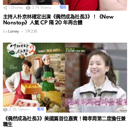
1
Shares
3.7k
Views
電視
主持人朴京林確定出演《偶然成為社長3》！《New
Nonstop》人氣 CP 隔 20 年再合體
by
Laney
3年之前
2.2k
Views
電視
《偶然成為社長3》美國篇首位嘉賓！韓孝周第二度擔任兼
職生