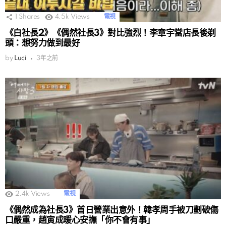
1
Shares
4.5k
Views
電視
《白社長2》《偶然社長3》對比強烈！李章宇當店長後剃
頭：想努力做到最好
by
Luci
3年之前
2.4k
Views
電視
《偶然成為社長3》首日營業出意外！韓孝周手被刀劃破傷
口嚴重，趙寅成暖心安撫「你不會有事」