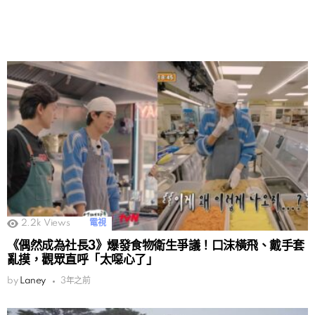
2.2k
Views
電視
《偶然成為社長3》爆發食物衛生爭議！口沫橫飛、戴手套
亂摸，觀眾直呼「太噁心了」
by
Laney
3年之前