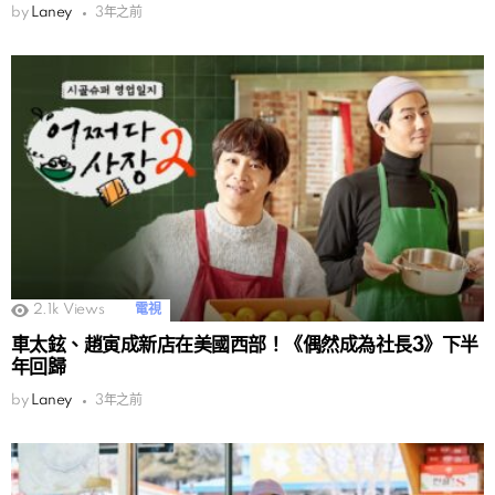
by
Laney
3年之前
2.1k
Views
電視
車太鉉、趙寅成新店在美國西部！《偶然成為社長3》下半
年回歸
by
Laney
3年之前