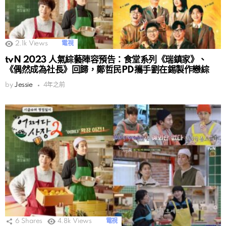
2.1k
Views
電視
tvN 2023 人氣綜藝陣容預告：食堂系列《瑞鎮家》、
《偶然成為社長》回歸，鄭哲民PD攜手劉在錫製作戀綜
by
Jessie
4年之前
6
Shares
4.8k
Views
電視