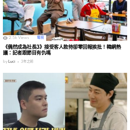
2.5k
Views
電視
《偶然成為社長3》接受客人款待卻零回報挨批！韓網熱
議：記者跟節目有仇嗎
by
Luci
3年之前