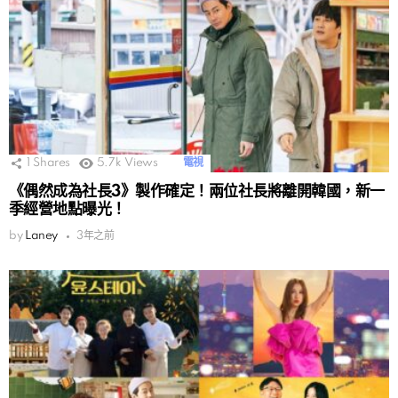
1
Shares
5.7k
Views
電視
《偶然成為社長3》製作確定！兩位社長將離開韓國，新一
季經營地點曝光！
by
Laney
3年之前