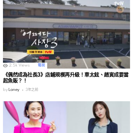
2.5k
Views
電視
《偶然成為社長3》店鋪規模再升級！車太鉉、趙寅成要當
起魚販？！
by
Laney
3年之前