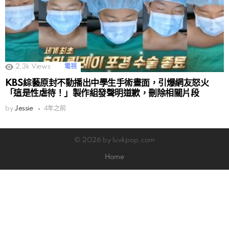
2.3k
Views
電視
KBS綜藝原封不動播出中學生手術畫面，引爆網友怒火
「這是性虐待！」製作組發聲明道歉，刪除相關片段
by
Jessie
4年之前
© 2026 by luvkpop.com
Home