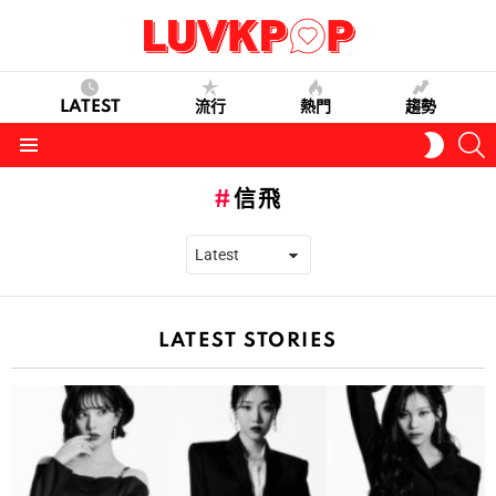
LATEST
流行
熱門
趨勢
S
SWITC
SKIN
Menu
信飛
LATEST STORIES