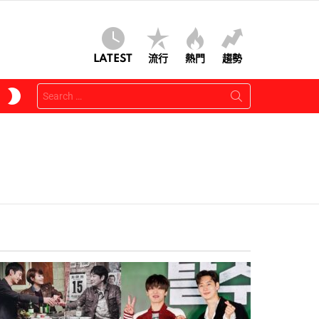
LATEST
流行
熱門
趨勢
Search
SWITCH
for:
SKIN