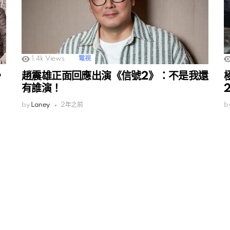
1.4k
Views
電視
，
趙震雄正面回應出演《信號2》：不是我還
有誰演！
by
Laney
2年之前
b