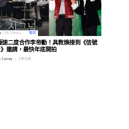
1.9k
Views
電視
極速二度合作李帝勳！具教煥接到《信號
2》邀請，最快年底開拍
y
Laney
2年之前