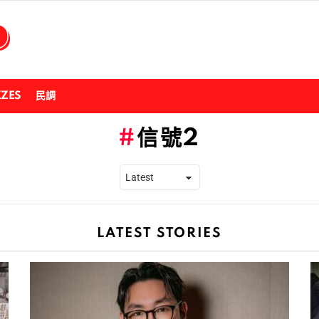
ZZES
民調
信號2
LATEST STORIES