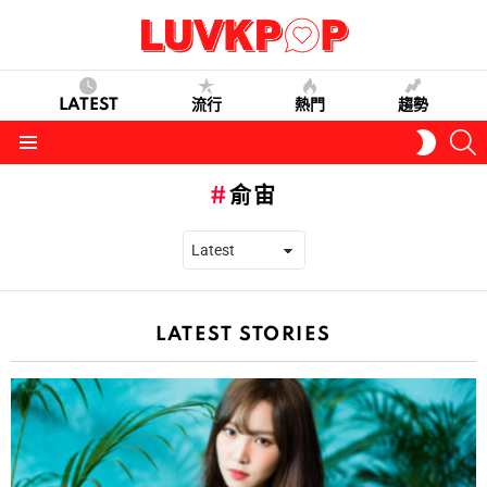
LATEST
流行
熱門
趨勢
S
SWITC
SKIN
Menu
俞宙
LATEST STORIES