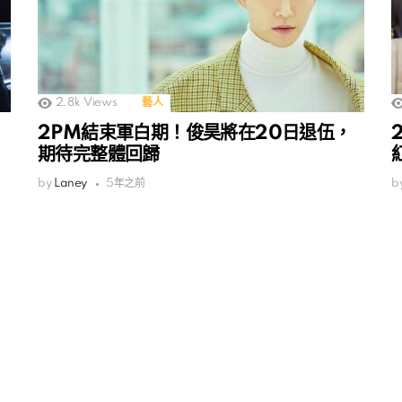
2.8k
Views
藝人
2PM結束軍白期！俊昊將在20日退伍，
期待完整體回歸
by
Laney
5年之前
b