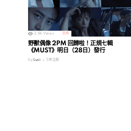
2.8k
Views
音樂
野獸偶像 2PM 回歸啦！正規七輯
《MUST》明日（28日）發行
by
Luci
5年之前