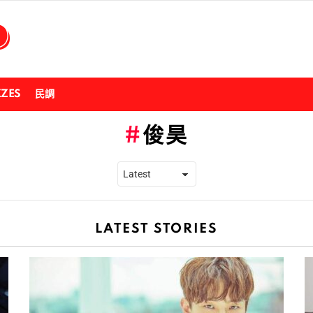
ZZES
民調
俊昊
LATEST STORIES