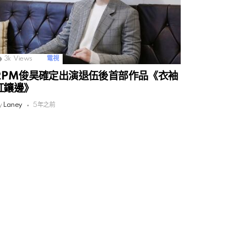
3k
Views
電視
2PM俊昊確定出演退伍後首部作品《衣袖
紅鑲邊》
y
Laney
5年之前