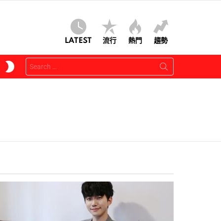
LATEST
流行
熱門
趨勢
Search
SWITCH
for:
SKIN