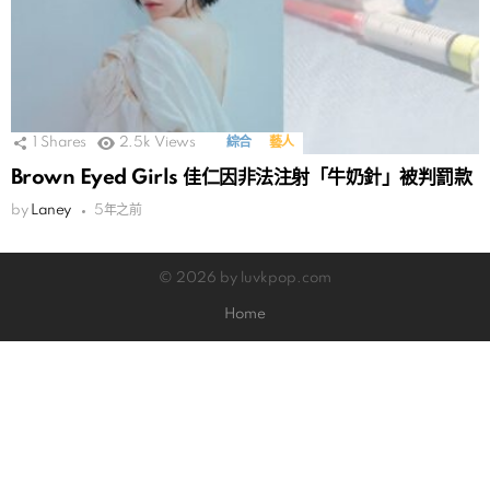
1
Shares
2.5k
Views
綜合
藝人
Brown Eyed Girls 佳仁因非法注射「牛奶​針」被判罰款
by
Laney
5年之前
© 2026 by luvkpop.com
Home