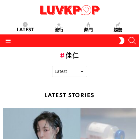
LATEST
流行
熱門
趨勢
S
SWITC
SKIN
Menu
佳仁
LATEST STORIES