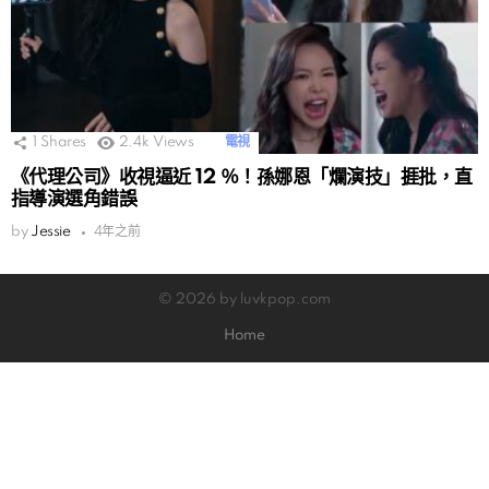
1
Shares
2.4k
Views
電視
《代理公司》收視逼近 12 ％！孫娜恩「爛演技」捱批，直
指導演選角錯誤
by
Jessie
4年之前
© 2026 by luvkpop.com
Home