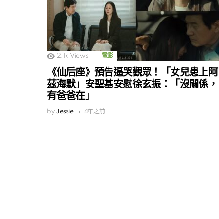
2.1k
Views
電影
《仙后座》預告逼哭觀眾！「女兒患上阿
茲海默」安聖基安慰徐玄振：「沒關係，
有爸爸在」
by
Jessie
4年之前