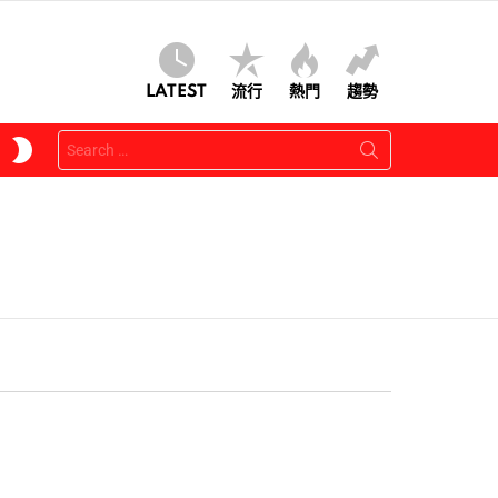
LATEST
流行
熱門
趨勢
Search
SWITCH
for:
SKIN