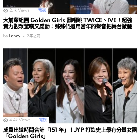
2.1k
Views
電視
大前輩組團 Golden Girls 翻唱跳 TWICE、IVE！超強
實力觀眾驚嘆又感動：姊姊們還用當年的聲音把舞台掀翻
by
Laney
3年之前
4.4k
Views
電視
成員出道時間合計「151 年」！JYP 打造史上最有分量女團
「Golden Girls」