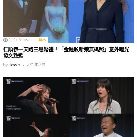
2.4k
Views
藝人
仁順伊一天跑三場婚禮！「金鍾旼新娘無碼照」意外曝光
發文致歉
by
Jessie
大約1年之前