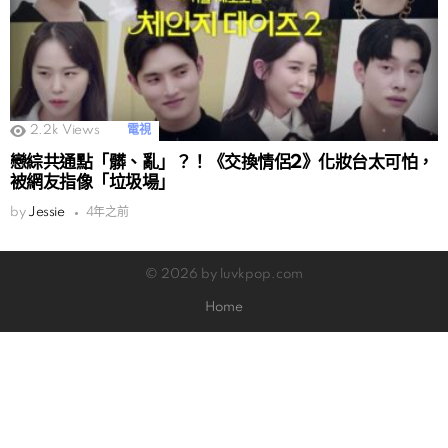
2.2k
Views
電視
戀綜共通點「髒、亂」？！《交換情侶2》化妝台太可怕，
被網友指像「垃圾場」
by
Jessie
4年之前
© 2026 by luvkpop.com
Home