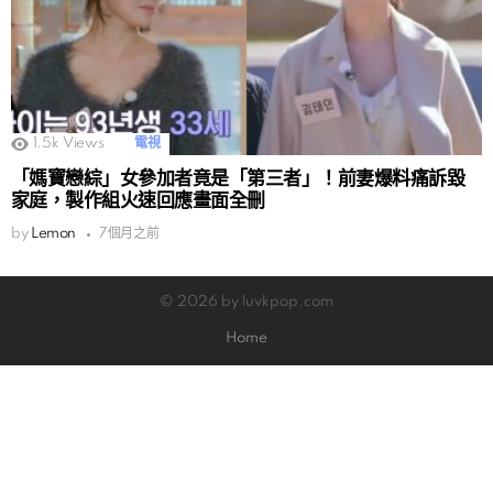
1.5k
Views
電視
「媽寶戀綜」女參加者竟是「第三者」！前妻爆料痛訴毀
家庭，製作組火速回應畫面全刪
by
Lemon
7個月之前
© 2026 by luvkpop.com
Home