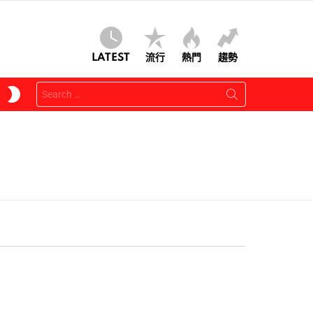
LATEST
流行
熱門
趨勢
Search
SWITCH
for:
SKIN