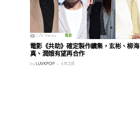
1.7k
Views
電影
電影《共助》確定製作續集，玄彬、柳海
真、潤娥有望再合作
by
LUVKPOP
6年之前