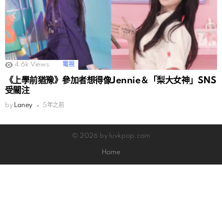
4.6k
Views
電視
《上學前猶豫》參加者想得像Jennie＆「梨大女神」SNS
受關注
by
Laney
5年之前
© 2026 by luvkpop.com
Home