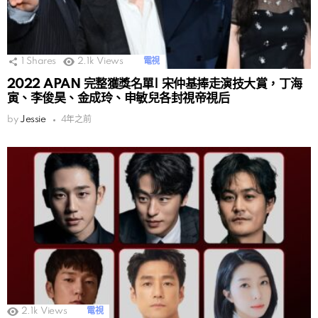
1
Shares
2.1k
Views
電視
2022 APAN 完整獲獎名單| 宋仲基捧走演技大賞，丁海
寅、李俊昊、金成玲、申敏兒各封視帝視后
by
Jessie
4年之前
2.1k
Views
電視