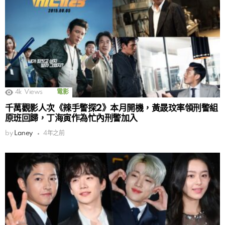
4k
Views
電影
千萬觀影人次《辣手警探2》本月開機，黃晸玟率領刑警組
原班回歸，丁海寅作為忙內刑警加入
by
Laney
4年之前