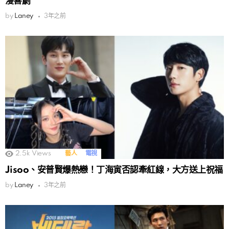
漫喜劇
by
Laney
3年之前
2.5k
Views
藝人
電視
Jisoo、安普賢爆熱戀！丁海寅否認牽紅線，大方送上祝福
by
Laney
3年之前