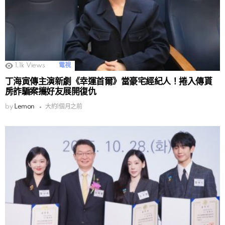
1.1k
Views
電視
丁海寅傳主演新劇《幸運首爾》當豪宅經紀人！捲入傳貰
房詐騙案攜好友展開復仇
by
Lemon
大約1個月之前