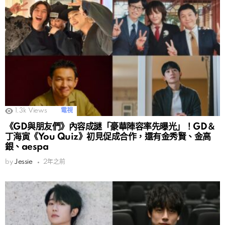
1.3k
Views
電視
《GD與朋友們》內容成謎「豪華陣容率先曝光」！GD＆
丁海寅《You Quiz》初見促成合作，還有金秀賢、金高
銀、aespa
by
Jessie
2年之前