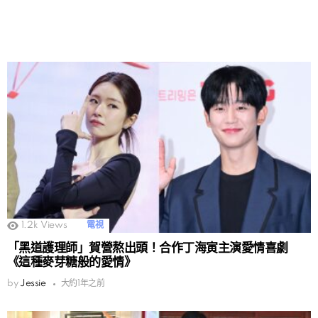
1.2k
Views
電視
「黑道護理師」賀營熬出頭！合作丁海寅主演愛情喜劇
《這種麥芽糖般的愛情》
by
Jessie
大約1年之前