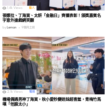
1.4k
Views
藝人
張娜拉、丁海寅、太妍「金融日」齊獲表彰！頒獎嘉賓名
字意外搶戲網笑翻
by
Lemon
9個月之前
2.1k
Views
電視
機場偶遇男神丁海寅，秋小愛秒變迷妹超害羞，青梅竹馬
嘆「他臉太小」