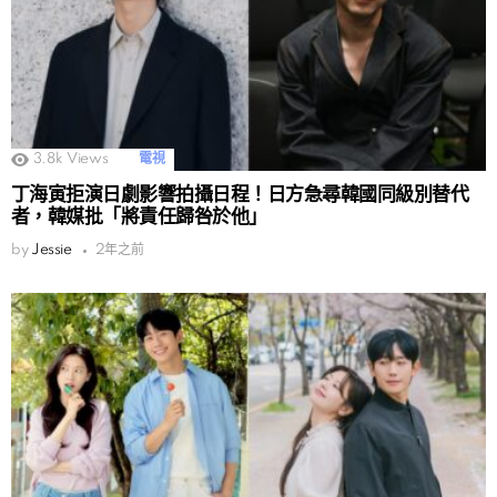
3.8k
Views
電視
丁海寅拒演日劇影響拍攝日程！日方急尋韓國同級別替代
者，韓媒批「將責任歸咎於他」
by
Jessie
2年之前