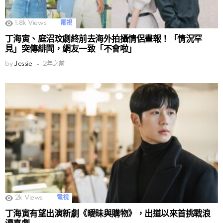
1.8k
Views
電視
丁海寅、庭沼玟劇終前去海外拍攝情侶畫報！「情況罕
見」突傳緋聞，網友一致「不會啦」
by
Jessie
2年之前
2k
Views
電視
丁海寅有望出演新劇《曖昧與購物》，出道以來首挑戰浪