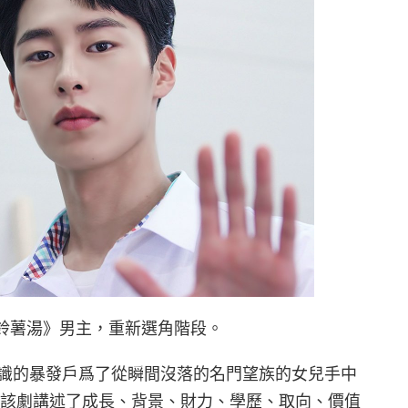
馬鈴薯湯》男主，重新選角階段。
識的暴發戶爲了從瞬間沒落的名門望族的女兒手中
 該劇講述了成長、背景、財力、學歷、取向、價值