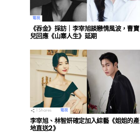
電視
《吞金》採訪｜李宰旭談戀情風波，曹寶
兒回應《山寨人生》延期
1
Shares
電視
李宰旭、林智妍確定加入綜藝《姐姐的產
地直送2》