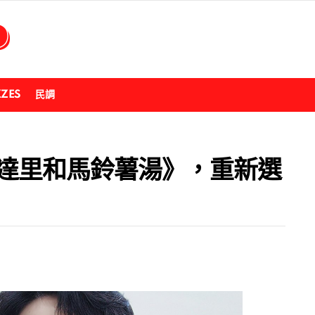
ZZES
民調
《達里和馬鈴薯湯》，重新選