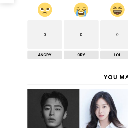
0
0
0
ANGRY
CRY
LOL
YOU MA