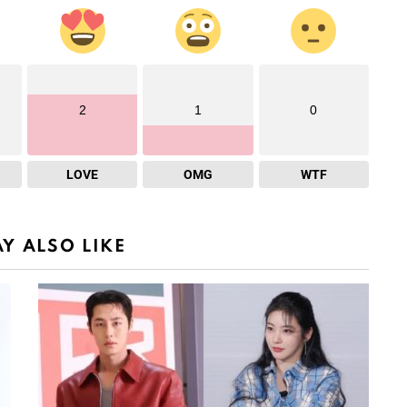
2
1
0
LOVE
OMG
WTF
Y ALSO LIKE