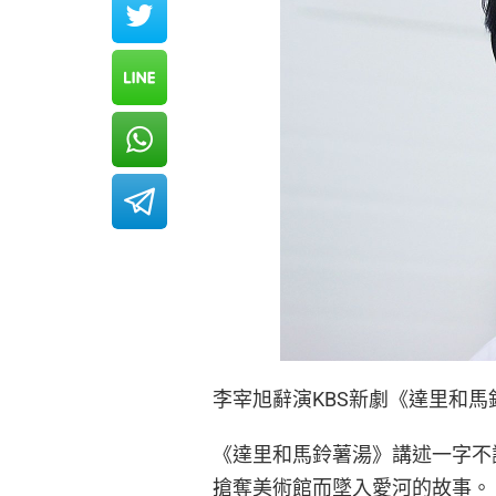
李宰旭辭演KBS新劇《達里和
《達里和馬鈴薯湯》講述一字不
搶奪美術館而墜入愛河的故事。