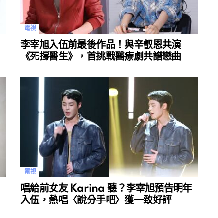
電視
李宰旭入伍前最後作品！與辛叡恩共演
《死撐醫生》，首挑戰醫療劇共譜戀曲
電視
唱給前女友 Karina 聽？李宰旭預告明年
入伍，熱唱〈說分手吧〉獲一致好評