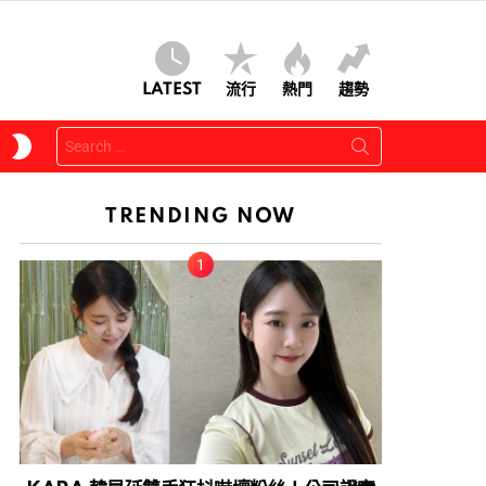
LATEST
流行
熱門
趨勢
Search
SWITCH
for:
SKIN
TRENDING NOW