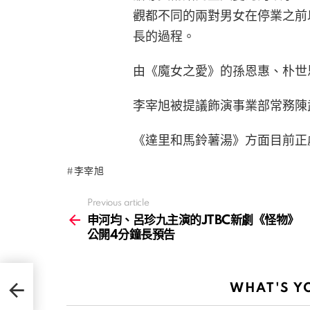
觀都不同的兩對男女在停業之前
長的過程。
由《魔女之愛》的孫恩惠、朴世
李宰旭被提議飾演事業部常務陳
《達里和馬鈴薯湯》方面目前正
李宰旭
Previous article
See
more
申河均、呂珍九主演的JTBC新劇《怪物》
公開4分鐘長預告
》公
WHAT'S Y