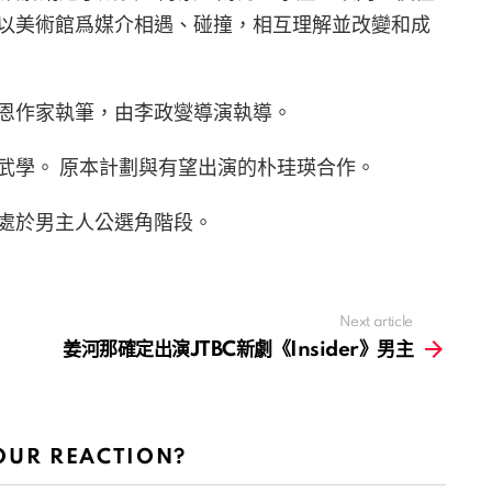
以美術館爲媒介相遇、碰撞，相互理解並改變和成
恩作家執筆，由李政燮導演執導。
武學。 原本計劃與有望出演的朴珪瑛合作。
處於男主人公選角階段。
Next article
姜河那確定出演JTBC新劇《Insider》男主
OUR REACTION?