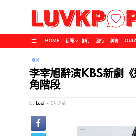
HOME
新聞
排行
流行
美食
QUI
Menu
電視
李宰旭辭演KBS新劇
角階段
by
Luci
5年之前