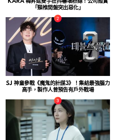
KARA 韓昇延雙手狂抖嚇壞粉絲！公司證實
「頸椎間盤突出惡化」
SJ 神童參戰《魔鬼的計謀3》！集結最強腦力
高手，製作人曾預告有戶外戰場