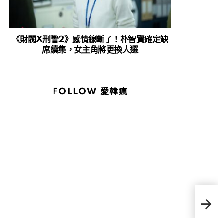
《財閥X刑警2》感情線斷了！朴智賢確定缺
席續集，女主角將更換人選
FOLLOW 愛韓瘋
姜河