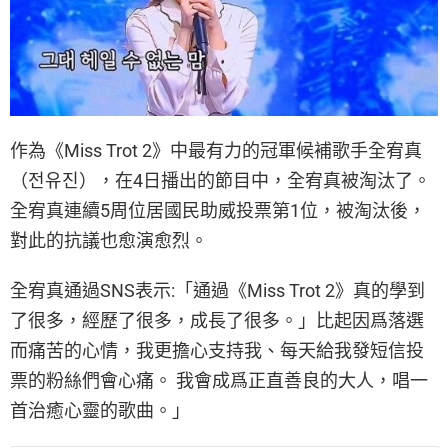
作為《Miss Trot 2》中最有力的冠軍候補歌手全宥真
（전유진），在4日播出的節目中，全宥真被淘汰了。
全宥真連續5周位居國民助威投票第1位，被淘汰後，
對此的抗議也愈演愈烈。
全宥真通過SNS表示:「通過《Miss Trot 2》真的學到
了很多，經歷了很多，成長了很多。」比起因爲落選
而痛苦的心情，我更擔心支持我、每天給我發短信投
票的粉絲們會心痛。 我會成爲正直善良的大人，唱一
首治癒心靈的歌曲。」