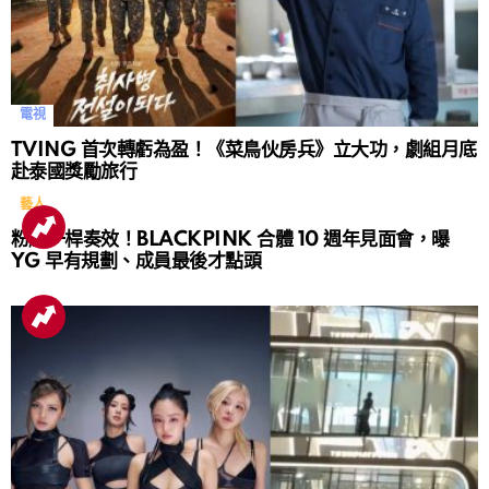
電視
TVING 首次轉虧為盈！《菜鳥伙房兵》立大功，劇組月底
赴泰國獎勵旅行
藝人
粉絲一桿奏效！BLACKPINK 合體 10 週年見面會，曝
YG 早有規劃、成員最後才點頭