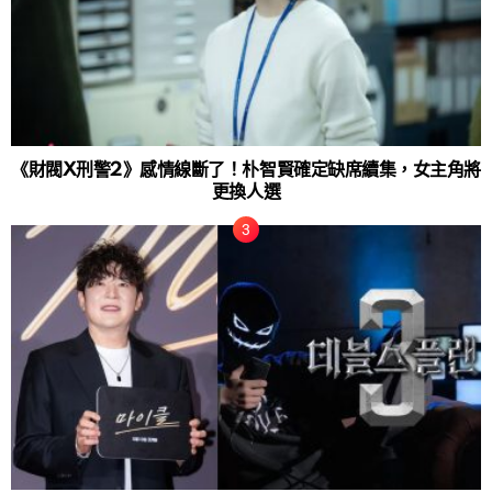
《財閥X刑警2》感情線斷了！朴智賢確定缺席續集，女主角將
更換人選