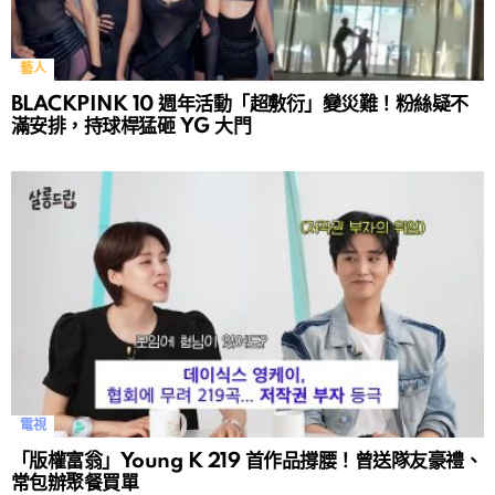
藝人
BLACKPINK 10 週年活動「超敷衍」變災難！粉絲疑不
滿安排，持球桿猛砸 YG 大門
電視
「版權富翁」Young K 219 首作品撐腰！曾送隊友豪禮、
常包辦聚餐買單