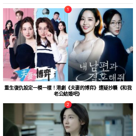
重生復仇設定一模一樣！港劇《夫妻的博弈》遭疑抄襲《和我
老公結婚吧》