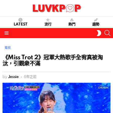
LATEST
流行
熱門
趨勢
S
SWITC
SKIN
Menu
電視
《Miss Trot 2》冠軍大熱歌手全宥真被淘
汰，引觀衆不滿
by
Jessie
6年之前