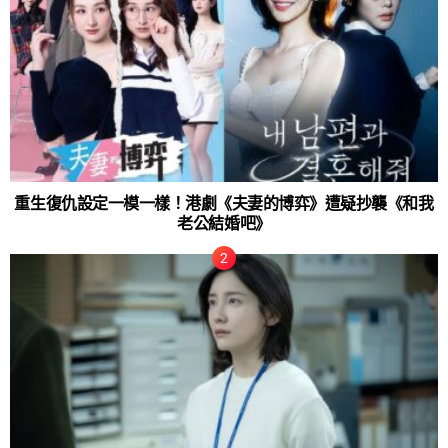
重生復仇設定一模一樣！港劇《夫妻的博弈》遭疑抄襲《和我
老公結婚吧》