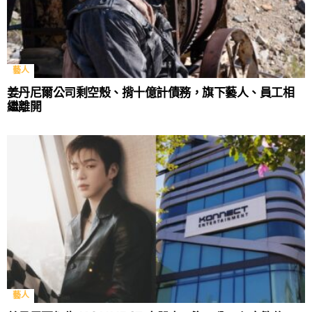
藝人
姜丹尼爾公司剩空殼、揹十億計債務，旗下藝人、員工相
繼離開
藝人