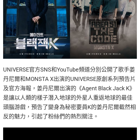
UNIVERSE官方SNS和YouTube頻道分別公開了歌手姜
丹尼爾和MONSTA X出演的UNIVERSE原創系列預告片
及官方海報，姜丹尼爾出演的《Agent Black Jack K》
是讓以人類的樣子潛入地球的外星人重返地球的最佳
頭腦游戲，預告了變身為秘密要員K的姜丹尼爾截然相
反的魅力，引起了粉絲們的熱烈關注。