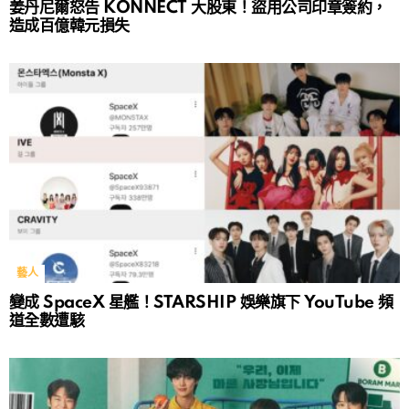
姜丹尼爾怒告 KONNECT 大股東！盜用公司印章簽約，
造成百億韓元損失
藝人
變成 SpaceX 星艦！STARSHIP 娛樂旗下 YouTube 頻
道全數遭駭