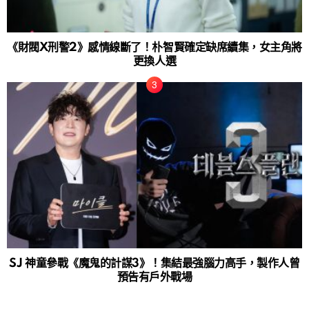
《財閥X刑警2》感情線斷了！朴智賢確定缺席續集，女主角將
更換人選
SJ 神童參戰《魔鬼的計謀3》！集結最強腦力高手，製作人曾
預告有戶外戰場