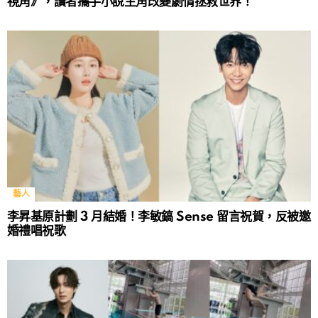
視角》，讀者攜手小說主角改變劇情拯救世界！
藝人
李昇基原計劃 3 月結婚！李敏鎬 Sense 留言祝賀，反被邀
婚禮唱祝歌