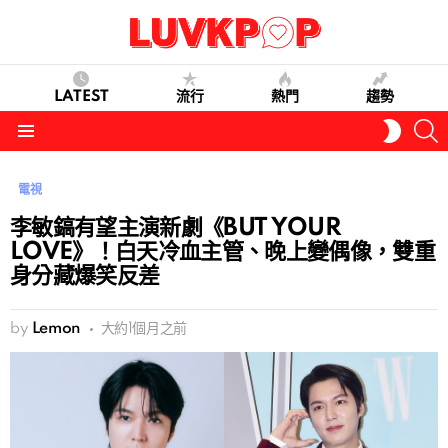
LATEST
流行
熱門
趨勢
S
SWITC
SKIN
Menu
電視
李敏鎬有望主演新劇《BUT YOUR
LOVE》！白天冷血主管、晚上變偶像，雙重
身分藏爆笑反差
by
Lemon
大約1個月之前