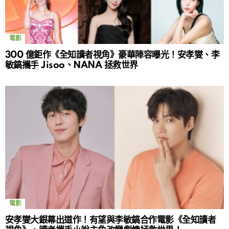
電影
300 億鉅作《全知讀者視角》豪華陣容曝光！安孝燮、李
敏鎬攜手 Jisoo、NANA 拯救世界
電影
安孝燮大銀幕出道作！有望與李敏鎬合作電影《全知讀者