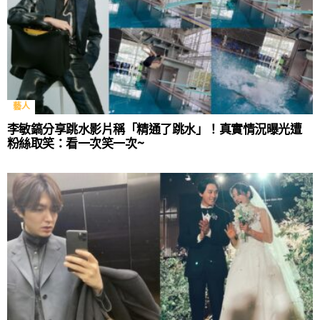
藝人
李敏鎬分享跳水影片稱「精通了跳水」！真實情況曝光遭
粉絲取笑：看一次笑一次~