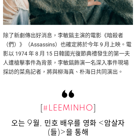
除了新劇傳出好消息，李敏鎬主演的電影《暗殺者
（們）》（Assassins）也確定將於今年 9 月上映。電
影以 1974 年 8 月 15 日韓國光復節典禮發生的第一夫
人遭槍擊事件為背景，李敏鎬飾演一名深入事件現場
採訪的菜鳥記者，將與柳海真、朴海日共同演出。
[
#LEEMINHO
]
오는 9월, 민호 배우를 영화 <암살자
(들)>을 통해