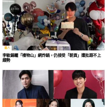
藝人
李敏鎬曬「禮物山」網炸鍋，仍接受「朝貢」遭批跟不上
趨勢