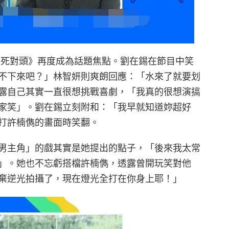
王室死對頭》再度成為話題焦點。劉在錫在節目中笑
不下來吧？」林智妍則爽朗回應：「水來了就要划
露自己其實一直很想挑戰喜劇，「我真的很想演搞
家笑」。劉在錫立刻附和：「我早就知道妳超好
打許楠儁的畫面時笑翻。
男主角」的戲其實是她提出的點子，「後來我太常
」。她也不忘虧搭檔許楠儁，透露曾開玩笑對他
棄逆光拍攝了，現在燈光全打在你身上耶！」