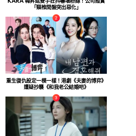
KARA 韓昇延雙手狂抖嚇壞粉絲！公司證實
「頸椎間盤突出惡化」
重生復仇設定一模一樣！港劇《夫妻的博弈》
遭疑抄襲《和我老公結婚吧》