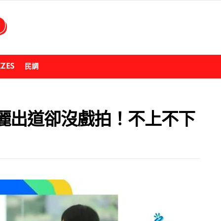
ZZES
民調
麗出道卻沒戲拍！不上不下