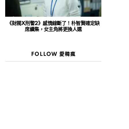
《財閥X刑警2》感情線斷了！朴智賢確定缺
席續集，女主角將更換人選
FOLLOW 愛韓瘋