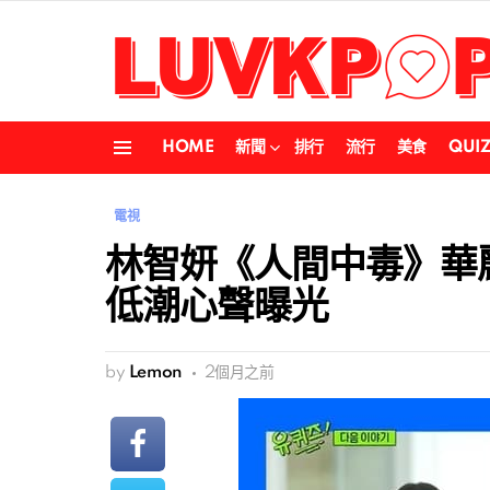
HOME
新聞
排行
流行
美食
QUI
Menu
電視
林智妍《人間中毒》華
低潮心聲曝光
by
Lemon
2個月之前