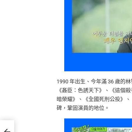
1990 年出生、今年滿 36 歲
《姦臣：色誘天下》、《這個殺
暗榮耀》、《全國死刑公投》、
碑，鞏固演員的地位。
拳教