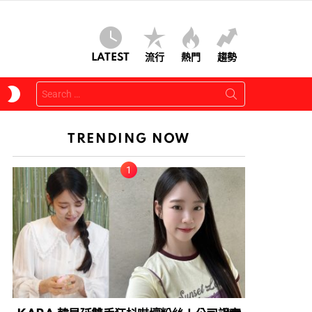
LATEST
流行
熱門
趨勢
Search
SWITCH
for:
SKIN
TRENDING NOW