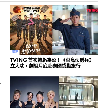
電視
出
TVING 首次轉虧為盈！《菜鳥伙房兵》
立大功，劇組月底赴泰國獎勵旅行
週