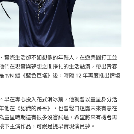
、實際生活卻不如想像的年輕人，在遊樂園打工並
他們在現實與夢想之間掙扎的生活點滴，帶出青春
tvN 繼《藍色巨塔》後，時隔 12 年再度推出情境
。早在專心投入花式滑冰前，他就曾以童星身分活
年他在《認識的哥哥》，也曾鬆口透露未來有意在
為童星時期還有很多沒嘗試過，希望將來有機會再
接下主演作品，可說是提早實現演員夢。