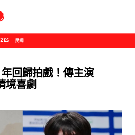
ZZES
民調
7 年回歸拍戲！傳主演
情境喜劇