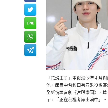
「花滑王子」車俊煥今年 4 月與娛
他，節目中曾鬆口有意退役後嘗試
全新情境喜劇《宮殿樂園》，這也
示，「正在積極考慮出演中」。