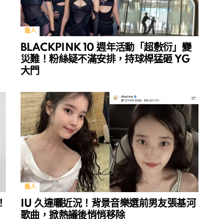
藝人
BLACKPINK 10 週年活動「超敷衍」變
災難！粉絲疑不滿安排，持球桿猛砸 YG
大門
藝人
！
IU 久違曬近況！背景音樂選前男友張基河
歌曲，掀熱議後悄悄移除