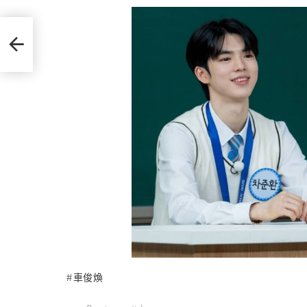
莎粉
車俊煥