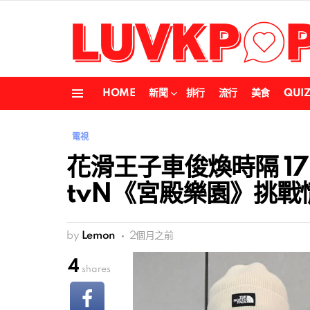
HOME
新聞
排行
流行
美食
QUI
Menu
電視
花滑王子車俊煥時隔 1
tvN《宮殿樂園》挑戰
by
Lemon
2個月之前
4
shares