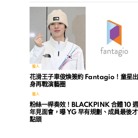
藝人
花滑王子車俊煥簽約 Fantagio！童星
身再戰演藝圈
藝人
粉絲一桿奏效！BLACKPINK 合體 10 
年見面會，曝 YG 早有規劃、成員最後才
點頭