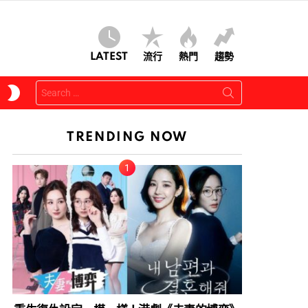
LATEST
流行
熱門
趨勢
Search
SWITCH
for:
SKIN
TRENDING NOW