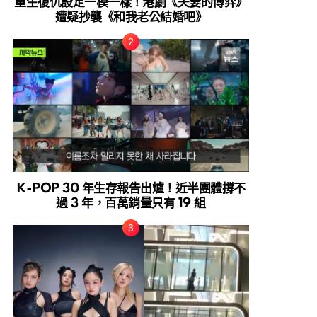
重生復仇設定一模一樣！港劇《夫妻的博弈》
遭疑抄襲《和我老公結婚吧》
K-POP 30 年生存報告出爐！近半團體撐不
過 3 年，百萬銷量只有 19 組