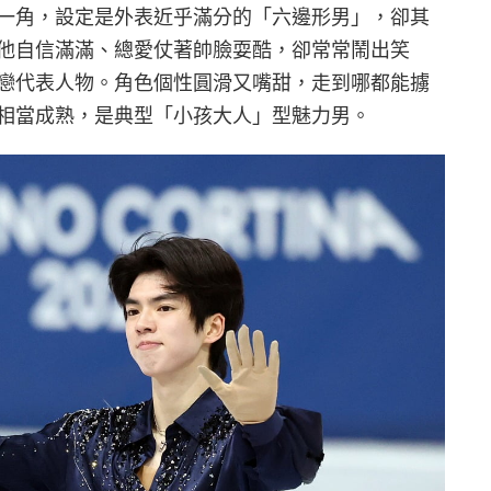
一角，設定是外表近乎滿分的「六邊形男」，卻其
他自信滿滿、總愛仗著帥臉耍酷，卻常常鬧出笑
戀代表人物。角色個性圓滑又嘴甜，走到哪都能擄
相當成熟，是典型「小孩大人」型魅力男。