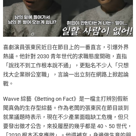
喜劇演員張東民近日在節目上的一番直言，引爆外界
熱議。他針對 2030 青年世代的求職態度開砲，直指
「說找不到工作根本說不通」，更點名不少人「只想
找大企業辦公室職」，言論一出立刻在網路上掀起論
戰。
Wavve 綜藝《Betting on Fact》是一檔主打辨別假新
聞真偽的生存型綜藝。作為老闆的張東民在節目談到
就業議題時表示，現在不少產業面臨缺工危機，但只
要發出徵才公告，來投履歷的幾乎都是 40、50 世代，
「2030 根本不來應徵」。他還補充，身邊做生意的朋