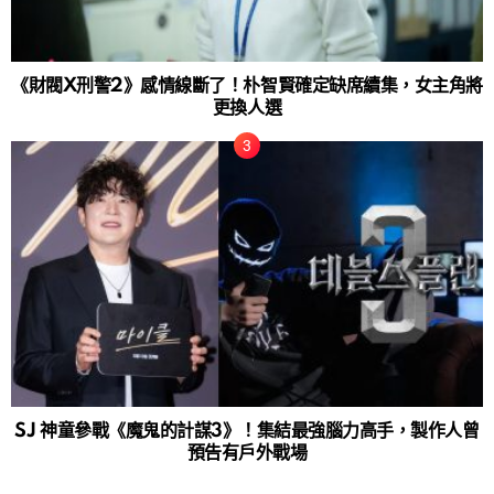
《財閥X刑警2》感情線斷了！朴智賢確定缺席續集，女主角將
更換人選
SJ 神童參戰《魔鬼的計謀3》！集結最強腦力高手，製作人曾
預告有戶外戰場