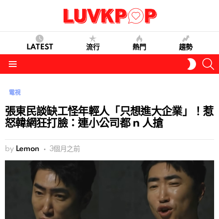
LATEST
流行
熱門
趨勢
S
SWITC
SKIN
Menu
電視
張東民談缺工怪年輕人「只想進大企業」！惹
怒韓網狂打臉：連小公司都 n 人搶
by
Lemon
3個月之前