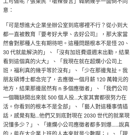
工可做呢？張東民「嗆辣發言」韓網幾乎一面倒不同
意：
「可是想進大企業坐辦公室到底哪裡不行？從小到大
都一直被教育『要考好大學、去好公司』，那大家當
然會對那種人生有期待吧。這種問題根本不是怪 20、
30 代就能解決的」、「沒有加班費還週末出勤，結果
看到這個真的火大」、「我現在就在超爛小公司上
班，福利真的幾乎等於沒有」、「少在那邊鬼扯。我
朋友碩博士都念完了，去應徵一個月薪 120 萬韓元的
地方，結果那邊居然有 n 多個應徵者」、「我們公司
一個職缺開出來就 500 個人投…大家其實都很努力在
活。你看到的根本不是全部」、「藝人對這種事情插
話，感覺有點…他們又到底對現在 2030 世代的就業現
況懂多少？」、「連爛小公司應徵者都多到爆……說真
的，能在大企業上班的人本來就是少數啊；」、「現