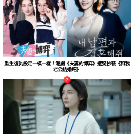
重生復仇設定一模一樣！港劇《夫妻的博弈》遭疑抄襲《和我
老公結婚吧》