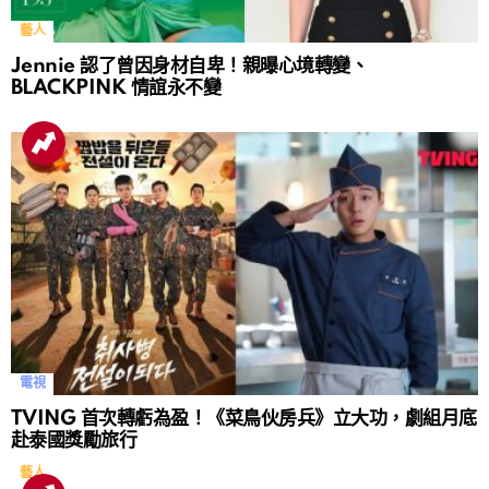
藝人
Jennie 認了曾因身材自卑！親曝心境轉變、
BLACKPINK 情誼永不變
電視
TVING 首次轉虧為盈！《菜鳥伙房兵》立大功，劇組月底
赴泰國獎勵旅行
藝人