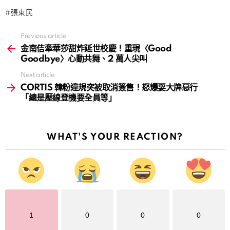
張東民
Previous article
See
more
金南佶牽華莎甜炸延世校慶！重現〈Good
Goodbye〉心動共舞、2 萬人尖叫
Next article
CORTIS 韓粉違規突被取消簽售！怒爆耍大牌惡行
「總是壓線登機要全員等」
WHAT'S YOUR REACTION?
1
0
0
0