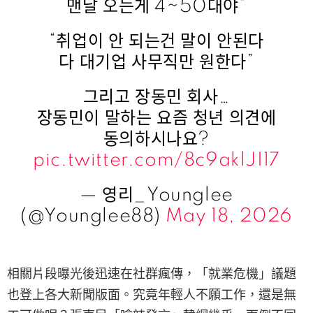
맨날 오는게 4~50대야”
“취업이 안 되는건 말이 안된다
다 대기업 사무직만 원한다”
그리고 장동민 회사…
장동민이 말하는 요즘 청년 의견에
동의하시나요?
pic.twitter.com/8c9aklJI17
— 영리_Younglee
(@Younglee88)
May 18, 2026
相關片段曝光後迅速在社群瘋傳，「就業危機」議題
也登上各大新聞版面。究竟年輕人不願工作，還是無