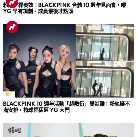
粉絲一桿奏效！BLACKPINK 合體 10 週年見面會，曝
YG 早有規劃、成員最後才點頭
藝人
BLACKPINK 10 週年活動「超敷衍」變災難！粉絲疑不
滿安排，持球桿猛砸 YG 大門