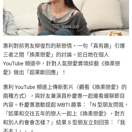
惠利對前男友柳俊烈的新戀情，一句「真有趣」引爆
三者之間「換乘戀愛」的討論。近日她在個人
YouTube 頻道中，針對人氣戀愛實境綜藝《換乘戀
愛》做出「超果斷回應」！
惠利 YouTube 頻道上傳新影片〈觀看《換乘戀愛》的
兩種方式〉，與好友兼演員朴慶惠一起邊看邊聊節目
內容。朴慶惠激動提起 MBTI 趣事：「N 型朋友問我，
『如果和交往五年的戀人一起上《換乘戀愛》，對方
和別人約會會怎樣？』結果 S 型朋友立刻回答：『我
不去！』」。