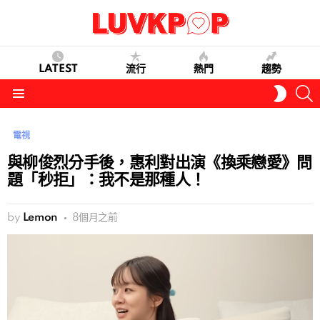
LATEST
流行
熱門
趨勢
S
SWITC
SKIN
Menu
電視
與柳俊烈分手後，惠利對出演《換乘戀愛》問
題「秒拒」：我不是那種人！
by
Lemon
8個月之前