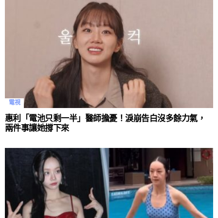
電視
惠利「電池只剩一半」醫師擔憂！淚崩告白沒多餘力氣，
兩件事讓她撐下來