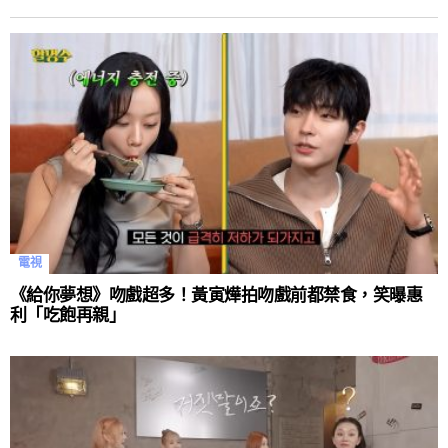
電視
《給你夢想》吻戲超多！黃寅燁拍吻戲前都禁食，笑曝惠
利「吃飽再親」