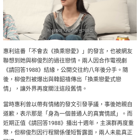
惠利這番「不會去《換乘戀愛》」的發言，也被網友
聯想到她與柳俊烈的過往戀情。兩人因合作電視劇
《請回答1988》結緣，公開交往約八年後分手。隨
後，柳俊烈被爆出與韓韶禧傳出「換乘戀愛式戀
情」，讓外界再度關注這段舊情。
當時惠利曾以帶有情緒的發文引發爭議，事後她親自
道歉，表示那是「身為一個普通人的真實情感」。而
近期正值《請回答1988》播出十週年，主演群再度重
聚，但柳俊烈因行程關係僅短暫露面，兩人未能真正