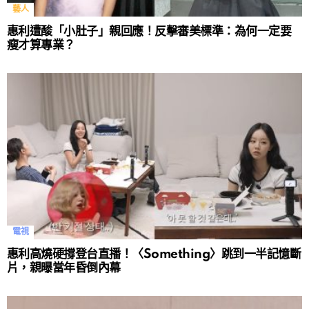
藝人
惠利遭酸「小肚子」親回應！反擊審美標準：為何一定要
瘦才算專業？
電視
惠利高燒硬撐登台直播！〈Something〉跳到一半記憶斷
片，親曝當年昏倒內幕