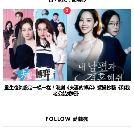
伍，網怒：超噁心
重生復仇設定一模一樣！港劇《夫妻的博弈》遭疑抄襲《和我
老公結婚吧》
FOLLOW 愛韓瘋