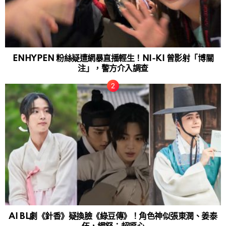
ENHYPEN 粉絲疑遭網暴直播輕生！NI-KI 曾影射「博關
注」，警方介入調查
AI BL劇《針香》疑換臉《綠豆傳》！角色神似張東潤、姜泰