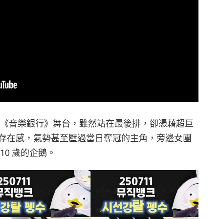
日登上《音樂銀行》舞台，雖然站在最後排，卻憑藉超巨
存在感，氣勢甚至壓過當日奪冠的主角，旁邊女團
10 歲的企鵝。