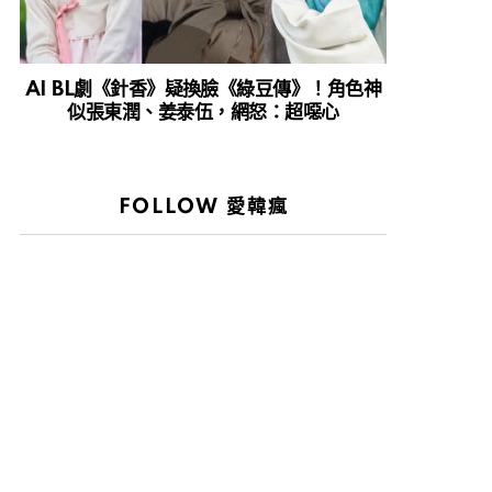
AI BL劇《針香》疑換臉《綠豆傳》！角色神
似張東潤、姜泰伍，網怒：超噁心
FOLLOW 愛韓瘋