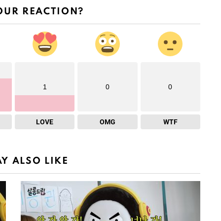
OUR REACTION?
1
0
0
LOVE
OMG
WTF
Y ALSO LIKE