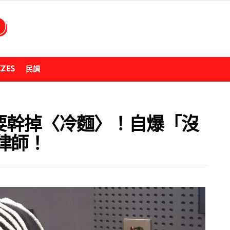
ZZES
民調
嗆聲要幹掉〈冷麵〉！自爆「沒
律師！