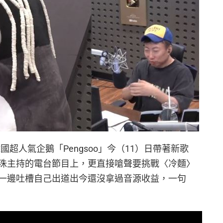
超人氣企鵝「Pengsoo」今（11）日帶著新歌
洙主持的電台節目上，更直接嗆聲要挑戰〈冷麵〉
一邊吐槽自己出道出今還沒拿過音源收益，一句