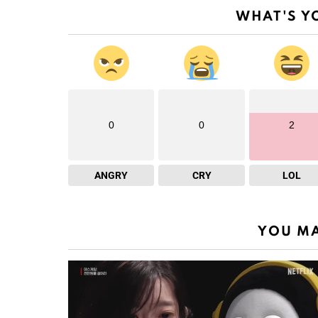
WHAT'S Y
0
0
2
ANGRY
CRY
LOL
YOU MA