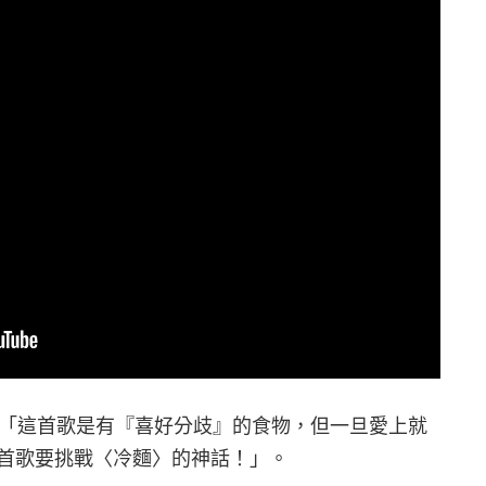
麵〉，「這首歌是有『喜好分歧』的食物，但一旦愛上就
首歌要挑戰〈冷麵〉的神話！」。