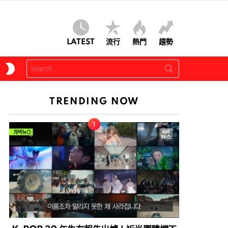
LATEST
流行
熱門
趨勢
Search
SWITCH
for:
SKIN
TRENDING NOW