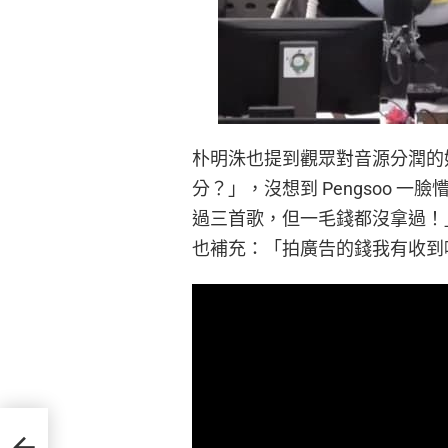
朴明洙也提到觀眾對音源分潤的好奇，
分？」，沒想到 Pengsoo 
過三首歌，但一毛錢都沒拿過！
也補充：「拍廣告的錢我有收到
康昊