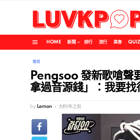
HOME
新聞
排行
流行
美食
QUI
Menu
電視
Pengsoo 發新歌
拿過音源錢」：我要找
by
Lemon
大約1年之前