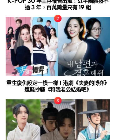
K-POP 30 年生存報告出爐！近半團體撐不
過 3 年，百萬銷量只有 19 組
重生復仇設定一模一樣！港劇《夫妻的博弈》
遭疑抄襲《和我老公結婚吧》