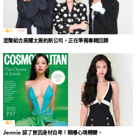
藝人
音樂
混聲組合高耀太簽約新公司，正在準備專輯回歸
藝人
Jennie 認了曾因身材自卑！親曝心境轉變、