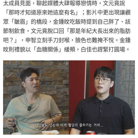
太成員見面，聊起媒體大肆報導戀情時，文元竟說
「那時才知道原來她這麼有名」；影片中更出現讓觀
眾「皺眉」的橋段，金鍾旼吃飯時提到自己胖了、該
節制飲食，文元竟脫口回「那是年紀大長出來的脂肪
吧？」，申智立刻手刀封喉，臉色也難掩不悅。金鍾
旼則禮貌以「血糖關係」緩頰，白佳也趕緊打圓場。