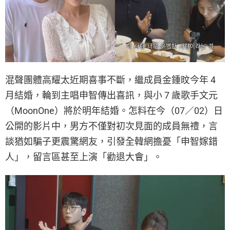
混聲團體高耀太近期喜事不斷，繼成員金鍾旼今年 4
月結婚，輪到主唱申智傳出喜訊，與小 7 歲歌手文元
（MoonOne）將於明年結婚。怎料在今（07／02）日
公開的影片中，男方不僅對初次見面的成員無禮，言
談猶如騙子更震驚網友，引發全韓網擔憂「申智嫁錯
人」，留言區甚至上演「勸退大會」。