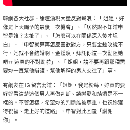
韓網各大社群、論壇湧現大量反對聲浪：「 姐姐，好
像是上天賜予的最後一次機會」、「居然說不知道申
智是誰？太扯了」、「怎麼可以在關係深入後才坦
白」、「申智就算再怎麼喜歡對方，只要金鍾旼說不
行，她就不會結婚啊。金鍾旼，拜託你這一次勸阻她
吧ㅠ 這真的不對勁啦」、「 姐姐，請不要再跟那種需
要妳一直幫他辯護、幫他解釋的男人交往了」等。
有網友在 IG 留言寫道：「姐姐，我是粉絲，妳真的要
好好看清楚這個男人再做判斷。談戀愛和結婚是不一
樣的。不管怎樣，希望妳的判斷能被尊重，也祝妳獲
得祝福、走上好的道路」，申智對此回覆「謝謝
你」。