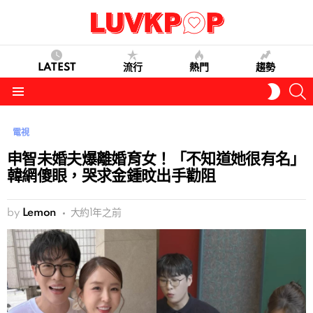
LATEST
流行
熱門
趨勢
S
SWITC
SKIN
Menu
電視
申智未婚夫爆離婚育女！「不知道她很有名」
韓網傻眼，哭求金鍾旼出手勸阻
by
Lemon
大約1年之前