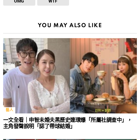
OMG
WTF
YOU MAY ALSO LIKE
藝人
一文全看｜申智未婚夫黑歷史連環爆「所屬社調查中」，
主角發聲說明「認了帶球結婚」