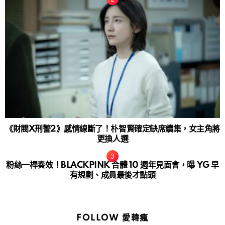
《財閥X刑警2》感情線斷了！朴智賢確定缺席續集，女主角將
更換人選
粉絲一桿奏效！BLACKPINK 合體 10 週年見面會，曝 YG 早
有規劃、成員最後才點頭
FOLLOW 愛韓瘋