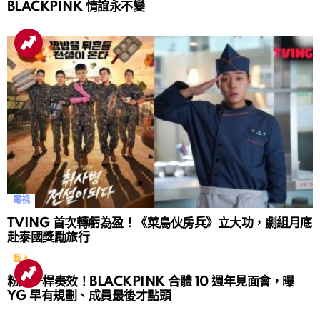
BLACKPINK 情誼永不變
電視
TVING 首次轉虧為盈！《菜鳥伙房兵》立大功，劇組月底
赴泰國獎勵旅行
藝人
粉絲一桿奏效！BLACKPINK 合體 10 週年見面會，曝
YG 早有規劃、成員最後才點頭