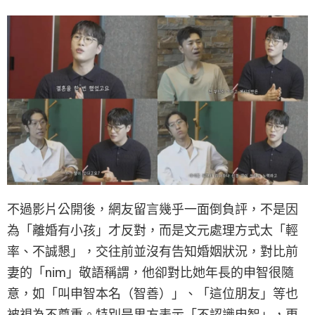
不過影片公開後，網友留言幾乎一面倒負評，不是因
為「離婚有小孩」才反對，而是文元處理方式太「輕
率、不誠懇」，交往前並沒有告知婚姻狀況，對比前
妻的「nim」敬語稱謂，他卻對比她年長的申智很隨
意，如「叫申智本名（智善）」、「這位朋友」等也
被視為不尊重。特別是男方表示「不認識申智」，更