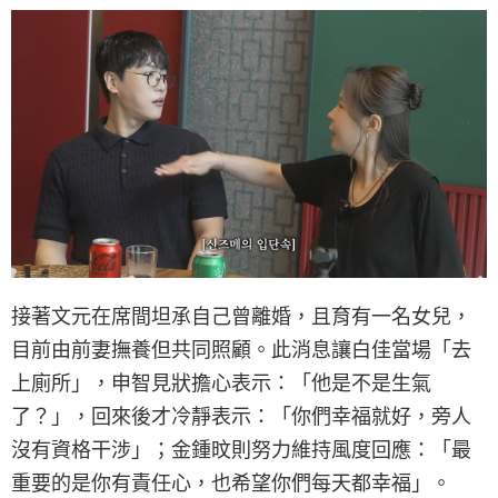
接著文元在席間坦承自己曾離婚，且育有一名女兒，
目前由前妻撫養但共同照顧。此消息讓白佳當場「去
上廁所」，申智見狀擔心表示：「他是不是生氣
了？」，回來後才冷靜表示：「你們幸福就好，旁人
沒有資格干涉」；金鍾旼則努力維持風度回應：「最
重要的是你有責任心，也希望你們每天都幸福」。