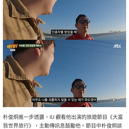
朴俊炯進一步透露，IU 觀看他出演的旅遊節目《大富
翁世界旅行》，主動傳訊息鼓勵他。節目中朴俊炯談