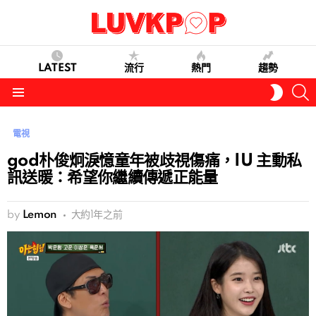
LATEST
流行
熱門
趨勢
S
SWITC
SKIN
Menu
電視
god朴俊炯淚憶童年被歧視傷痛，IU 主動私
訊送暖：希望你繼續傳遞正能量
by
Lemon
大約1年之前