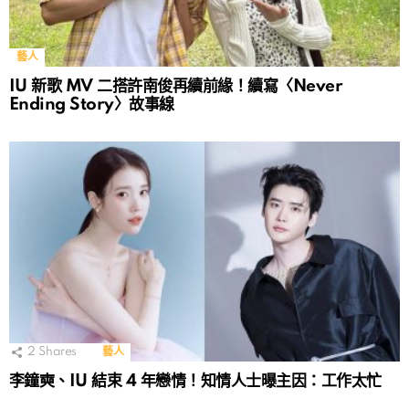
藝人
IU 新歌 MV 二搭許南俊再續前緣！續寫〈Never
Ending Story〉故事線
2
Shares
藝人
李鐘奭、IU 結束 4 年戀情！知情人士曝主因：工作太忙