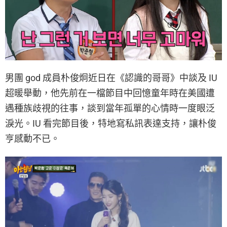
男團 god 成員朴俊炯近日在《認識的哥哥》中談及 IU
超暖舉動，他先前在一檔節目中回憶童年時在美國遭
遇種族歧視的往事，談到當年孤單的心情時一度眼泛
淚光。IU 看完節目後，特地寫私訊表達支持，讓朴俊
亨感動不已。