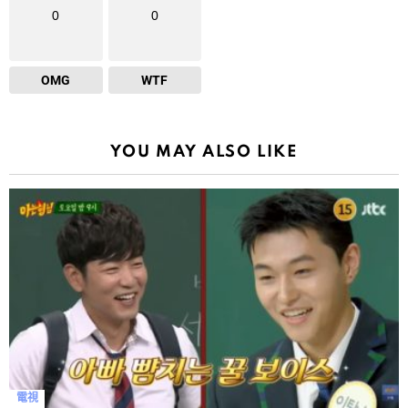
0
0
OMG
WTF
YOU MAY ALSO LIKE
電視