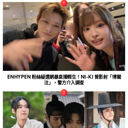
ENHYPEN 粉絲疑遭網暴直播輕生！NI-KI 曾影射「博關
注」，警方介入調查