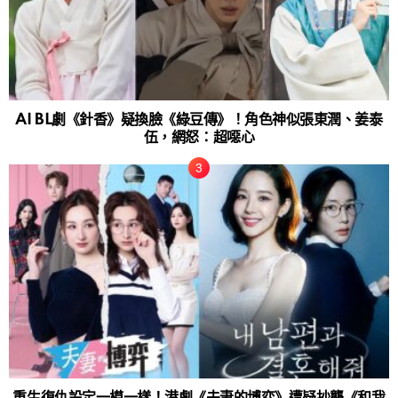
AI BL劇《針香》疑換臉《綠豆傳》！角色神似張東潤、姜泰
伍，網怒：超噁心