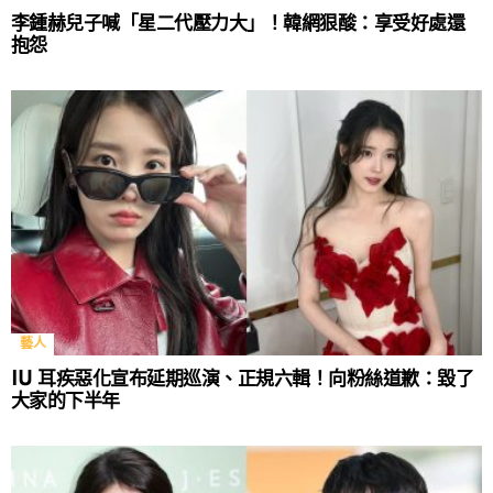
李鍾赫兒子喊「星二代壓力大」！韓網狠酸：享受好處還
抱怨
藝人
IU 耳疾惡化宣布延期巡演、正規六輯！向粉絲道歉：毀了
大家的下半年