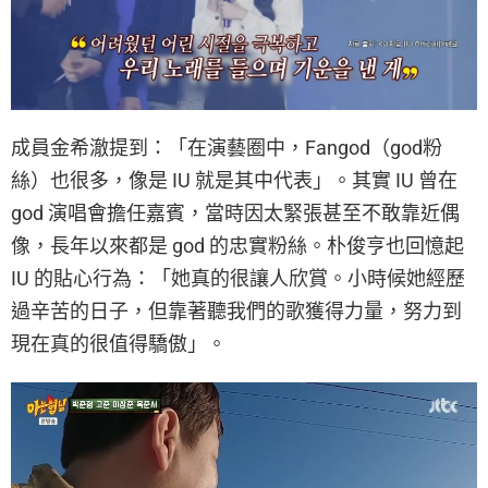
成員金希澈提到：「在演藝圈中，Fangod（god粉
絲）也很多，像是 IU 就是其中代表」。其實 IU 曾在
god 演唱會擔任嘉賓，當時因太緊張甚至不敢靠近偶
像，長年以來都是 god 的忠實粉絲。朴俊亨也回憶起
IU 的貼心行為：「她真的很讓人欣賞。小時候她經歷
過辛苦的日子，但靠著聽我們的歌獲得力量，努力到
現在真的很值得驕傲」。