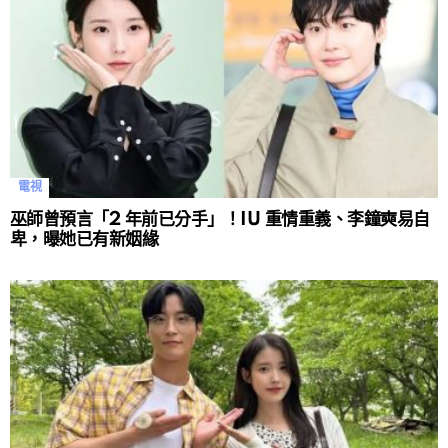
電視
巫師曾預言「2 年前已分手」！IU 重情重義、李鐘奭易自
卑，曝她已有新姻緣