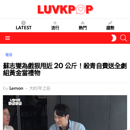
LATEST
流行
熱門
趨勢
S
SWITC
SKIN
Menu
電視
蘇志燮為戲狠甩近 20 公斤！殺青自費送全劇
組黃金當禮物
by
Lemon
大約1年之前