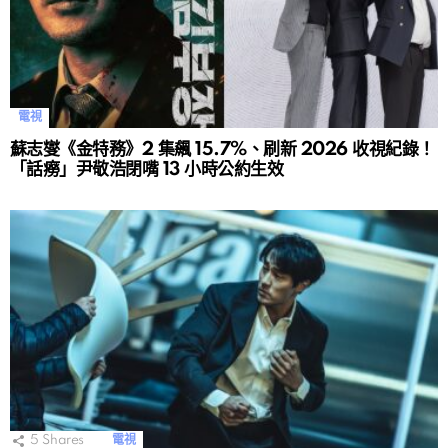
電視
蘇志燮《金特務》2 集飆 15.7%、刷新 2026 收視紀錄！
「話癆」尹敬浩閉嘴 13 小時公約生效
5
Shares
電視