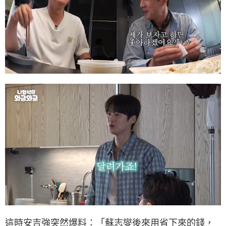
這時安吉強突然爆料：「蘇志燮後來用省下來的錢，