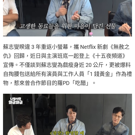
蘇志燮睽違 3 年重返小螢幕，攜 Netflix 新劇《無赦之
仇》回歸，近日與主演班底一起登上《十五夜頻道》
宣傳。不僅談到蘇志燮為戲瘦身近 20 公斤，更被爆料
自掏腰包送給所有演員與工作人員「1 錢黃金」作為禮
物，惹來曾合作節目的羅PD「吃醋」。