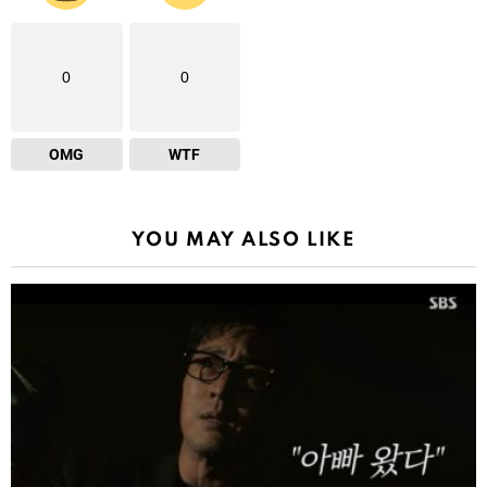
0
0
OMG
WTF
YOU MAY ALSO LIKE