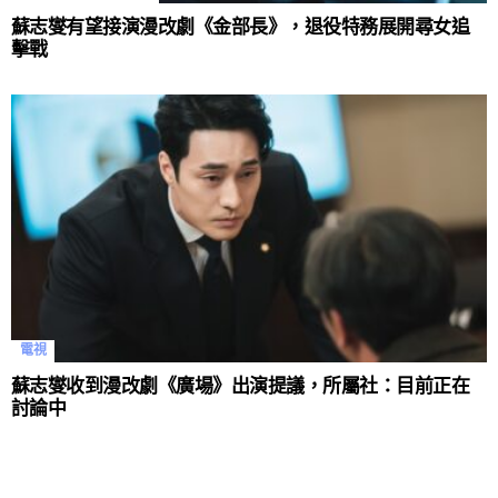
蘇志燮有望接演漫改劇《金部長》，退役特務展開尋女追
擊戰
電視
蘇志燮收到漫改劇《廣場》出演提議，所屬社：目前正在
討論中