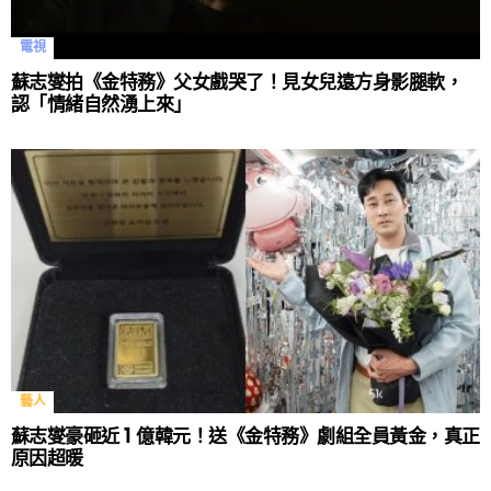
電視
蘇志燮拍《金特務》父女戲哭了！見女兒遠方身影腿軟，
認「情緒自然湧上來」
藝人
蘇志燮豪砸近 1 億韓元！送《金特務》劇組全員黃金，真正
原因超暖