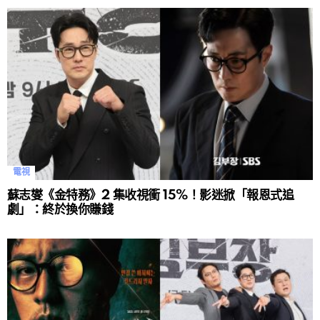
電視
蘇志燮《金特務》2 集收視衝 15%！影迷掀「報恩式追
劇」：終於換你賺錢