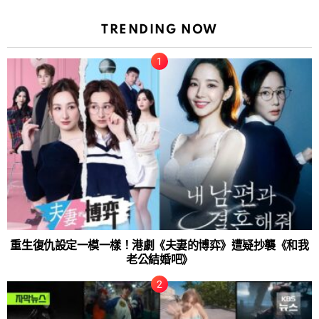
TRENDING NOW
重生復仇設定一模一樣！港劇《夫妻的博弈》遭疑抄襲《和我
老公結婚吧》