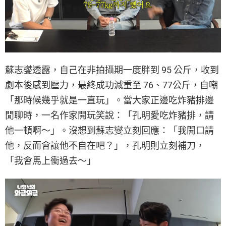
蘇志燮透露，自己在非拍攝期一度胖到 95 公斤，收到
劇本後感到壓力，最終成功減重至 76、77公斤，自嘲
「那時候幾乎就是一直玩」。當大家正邊吃炸豬排邊
閒聊時，一名作家開玩笑說：「孔明愛吃炸豬排，請
他一頓啊～」。沒想到蘇志燮立刻回應：「我開口請
他，反而會讓他不自在吧？」，孔明則立刻補刀，
「我會馬上衝過去～」