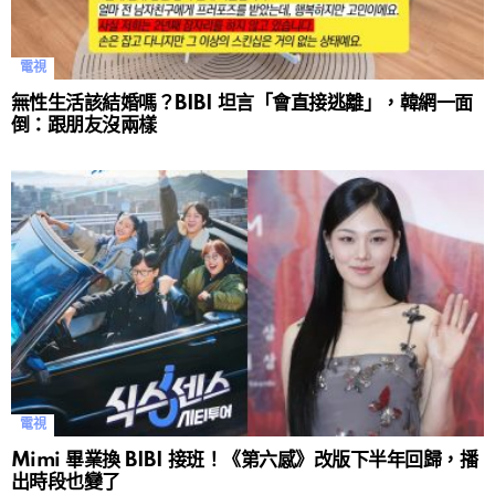
電視
無性生活該結婚嗎？BIBI 坦言「會直接逃離」，韓網一面
倒：跟朋友沒兩樣
電視
Mimi 畢業換 BIBI 接班！《第六感》改版下半年回歸，播
出時段也變了