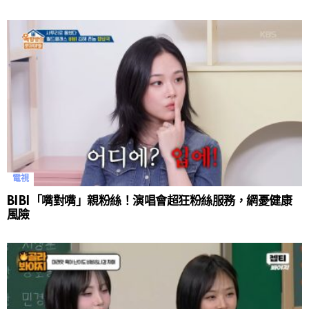
電視
BIBI「嘴對嘴」親粉絲！演唱會超狂粉絲服務，網憂健康
風險