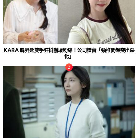
KARA 韓昇延雙手狂抖嚇壞粉絲！公司證實「頸椎間盤突出惡
化」