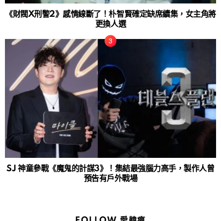
《財閥X刑警2》感情線斷了！朴智賢確定缺席續集，女主角將
更換人選
SJ 神童參戰《魔鬼的計謀3》！集結最強腦力高手，製作人曾
預告有戶外戰場
FOLLOW 愛韓瘋