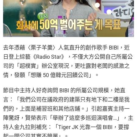
去年憑藉〈栗子羊羹〉人氣直升的創作歌手 BIBI，近
日登上綜藝《Radio Star》，不僅大方公開自己所屬公
司的「超樸實」辦公室現況，更吐露對老闆的感激之
情，發願「想賺 50 億韓元回饋公司」。
節目中主持人好奇詢問 BIBI 的所屬公司規模，她直
言：「我們公司在議政府的建築只有地下和二樓是我
們的，上面是補習班和其他店鋪。」引起嘉賓主持一
陣驚訝，賢榮表示「舉辦了這麼多巡迴演唱會…」，主
持人金九拉則補充：「Tiger JK 光靠一個 BIBI，要撐
起一間公司其實不簡單」。