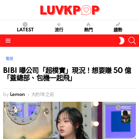
LATEST
流行
熱門
趨勢
S
SWITC
SKIN
Menu
電視
BIBI 曝公司「超樸實」現況！想要賺 50 億
「蓋總部、包機一起飛」
by
Lemon
大約1年之前