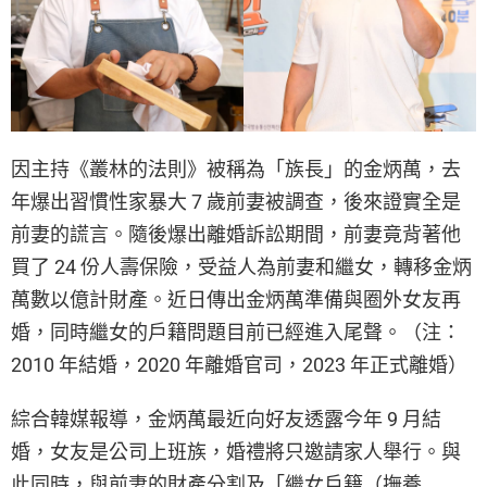
因主持《叢林的法則》被稱為「族長」的金炳萬，去
年爆出習慣性家暴大 7 歲前妻被調查，後來證實全是
前妻的謊言。隨後爆出離婚訴訟期間，前妻竟背著他
買了 24 份人壽保險，受益人為前妻和繼女，轉移金炳
萬數以億計財產。近日傳出金炳萬準備與圈外女友再
婚，同時繼女的戶籍問題目前已經進入尾聲。（注：
2010 年結婚，2020 年離婚官司，2023 年正式離婚）
綜合韓媒報導，金炳萬最近向好友透露今年 9 月結
婚，女友是公司上班族，婚禮將只邀請家人舉行。與
此同時，與前妻的財產分割及「繼女戶籍（撫養