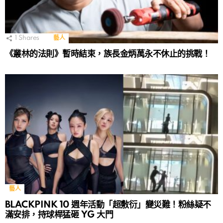
1
Shares
藝人
《叢林的法則》暫時結束，族長金炳萬永不休止的挑戰！
藝人
BLACKPINK 10 週年活動「超敷衍」變災難！粉絲疑不
滿安排，持球桿猛砸 YG 大門