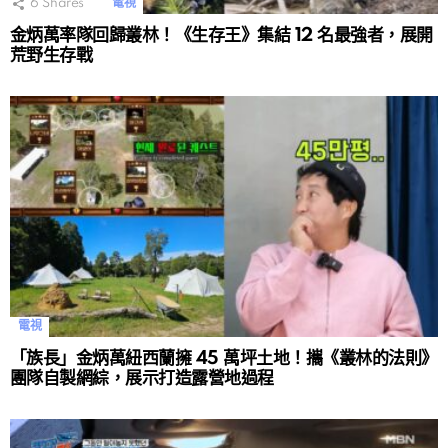
6
Shares
電視
金炳萬率隊回歸叢林！《生存王》集結 12 名最強者，展開
荒野生存戰
電視
「族長」金炳萬紐西蘭擁 45 萬坪土地！攜《叢林的法則》
團隊自製網綜，展示打造露營地過程