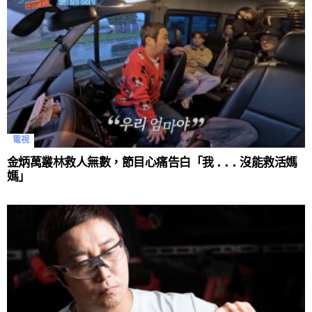
電視
金炳萬叢林救人無數，節目心痛告白「我 . . . 沒能救活媽
媽」