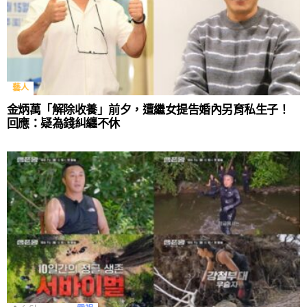
藝人
金炳萬「解除收養」前夕，遭繼女提告婚內另育私生子！
回應：疑為錢糾纏不休