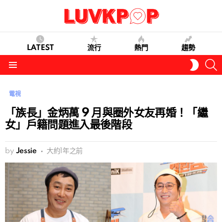
LATEST
流行
熱門
趨勢
S
SWITC
SKIN
Menu
電視
「族長」金炳萬 9 月與圈外女友再婚！「繼
女」戶籍問題進入最後階段
by
Jessie
大約1年之前