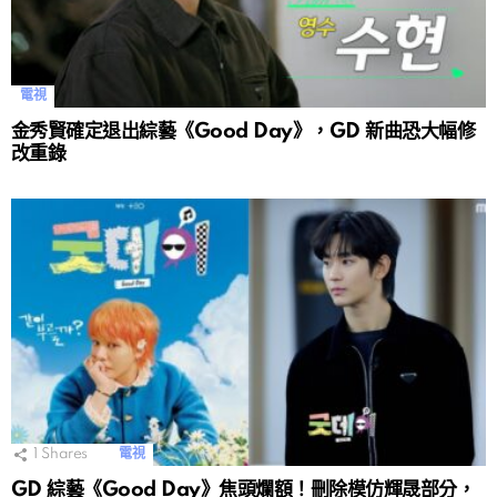
電視
金秀賢確定退出綜藝《Good Day》，GD 新曲恐大幅修
改重錄
1
Shares
電視
GD 綜藝《Good Day》焦頭爛額！刪除模仿輝晟部分，