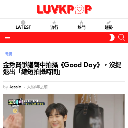
LATEST
流行
熱門
趨勢
S
SWITC
SKIN
Menu
電視
金秀賢爭議聲中拍攝《Good Day》，沒提
退出「縮短拍攝時間」
by
Jessie
大約1年之前