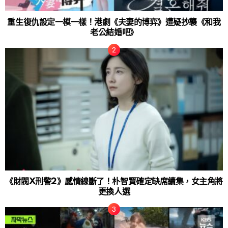
重生復仇設定一模一樣！港劇《夫妻的博弈》遭疑抄襲《和我
老公結婚吧》
《財閥X刑警2》感情線斷了！朴智賢確定缺席續集，女主角將
更換人選