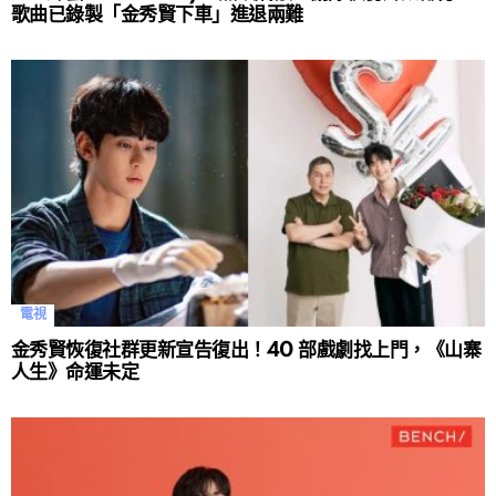
歌曲已錄製「金秀賢下車」進退兩難
電視
金秀賢恢復社群更新宣告復出！40 部戲劇找上門，《山寨
人生》命運未定