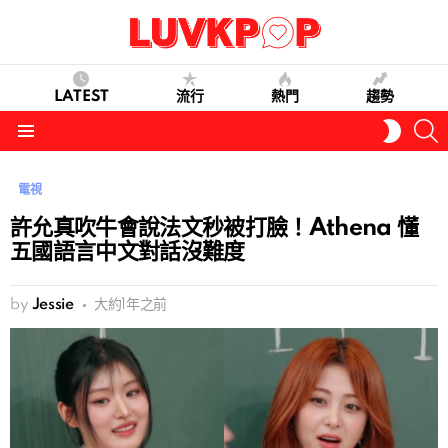
LATEST
流行
熱門
趨勢
S
SWITC
SKIN
Menu
電視
許允真吹牛會說法文秒被打臉！Athena 懂
五國語言中文對話沒難度
by
Jessie
大約1年之前