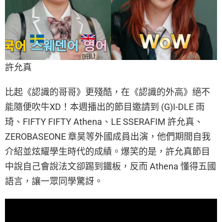
許允真
比起《認識的哥哥》更殘酷，在《認識的外高》絕不
能隨便吹牛XD！本週播出的節目邀請到 (G)I-DLE 雨
琦、FIFTY FIFTY Athena、LE SSERAFIM 許允真、
ZEROBASEONE 章昊等外國成員出演，他們期間自我
介紹並炫耀學生時代的成績。爆笑的是，許允真節目
中說自己會說法文卻踢到鐵板，反而 Athena 懂得五國
語言，讓一眾同學驚訝。