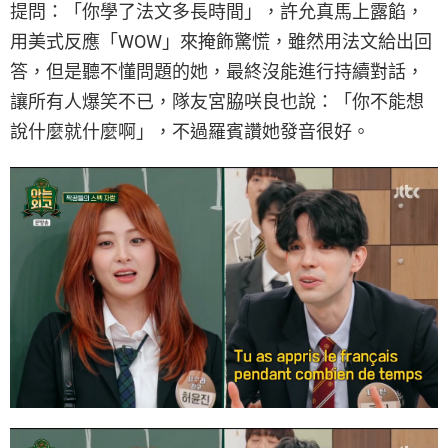
提問：「你學了法文多長時間」，許允真馬上露餡，
用美式反應「WOW」來掩飾驚慌，雖然用法文給出回
答，但是聽不懂問題的她，最終沒能進行持續對話，
讓所有人爆笑不已，隊友宮脇咲良也說：「你不能想
說什麼就什麼啊」，不過羅賓讚她發音很好。