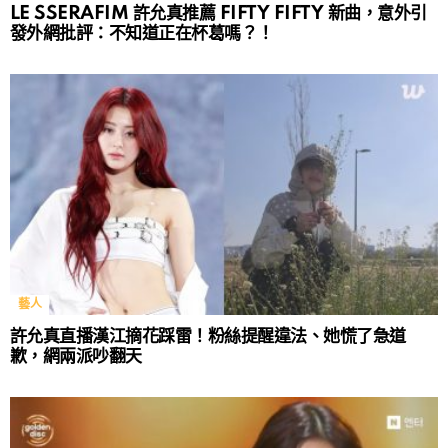
LE SSERAFIM 許允真推薦 FIFTY FIFTY 新曲，意外引
發外網批評：不知道正在杯葛嗎？！
藝人
許允真直播漢江摘花踩雷！粉絲提醒違法、她慌了急道
歉，網兩派吵翻天