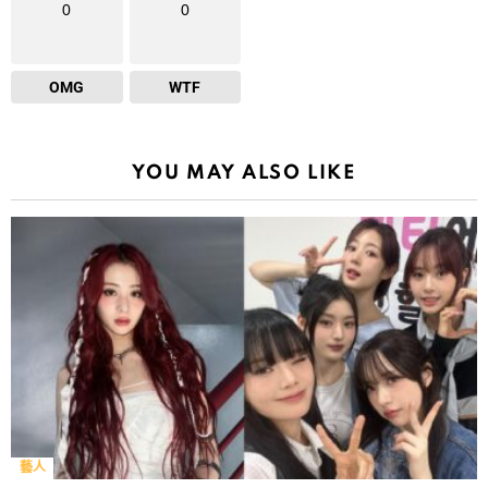
0
0
OMG
WTF
YOU MAY ALSO LIKE
藝人