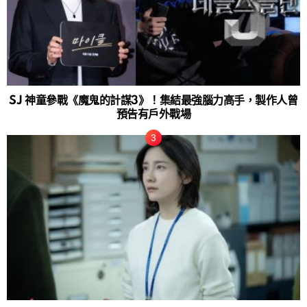
SJ 神童參戰《魔鬼的計謀3》！集結最強腦力高手，製作人曾
預告有戶外戰場