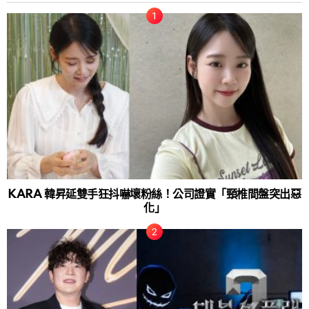
KARA 韓昇延雙手狂抖嚇壞粉絲！公司證實「頸椎間盤突出惡
化」