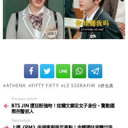
ATHENA
FIFTY FIFTY
LE SSERAFIM
許允真
Previous article
See
more
BTS JIN 遭狂粉強吻！炫耀文鎖定女子身份，驚動國
際刑警抓人
Next article
上週《RM》收視率創兩年高點！金鍾國住家變垃圾