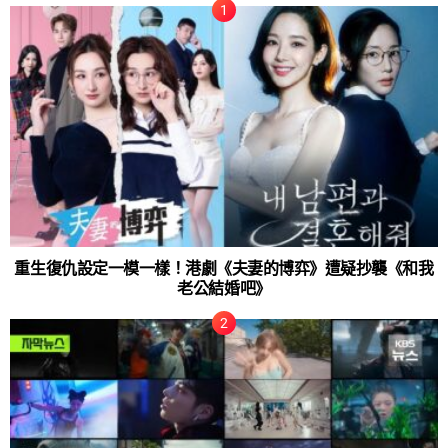
重生復仇設定一模一樣！港劇《夫妻的博弈》遭疑抄襲《和我
老公結婚吧》