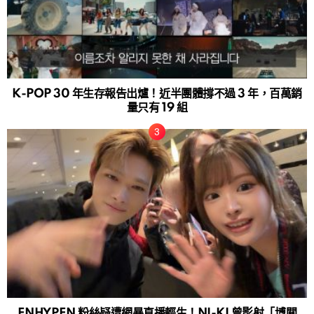
K-POP 30 年生存報告出爐！近半團體撐不過 3 年，百萬銷
量只有 19 組
ENHYPEN 粉絲疑遭網暴直播輕生！NI-KI 曾影射「博關