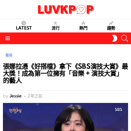
LATEST
流行
熱門
趨勢
S
SWITC
SKIN
Menu
電視
張娜拉憑《好搭檔》拿下《SBS演技大賞》最
大獎！成為第一位擁有「音樂 + 演技大賞」
的藝人
by
Jessie
2年之前