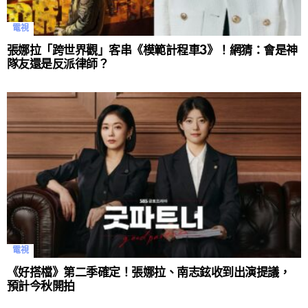
電視
張娜拉「跨世界觀」客串《模範計程車3》！網猜：會是神
隊友還是反派律師？
電視
《好搭檔》第二季確定！張娜拉、南志鉉收到出演提議，
預計今秋開拍