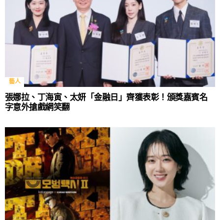
藝人
張娜拉、丁海寅、太妍「金融日」齊獲表彰！頒獎嘉賓名
字意外搶戲網笑翻