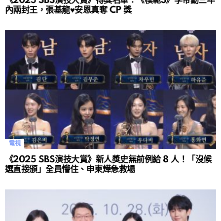
《2025 SBS演技大賞》得獎名單：《模範3》李帝勳三年
內兩封王，張基龍♥安恩真奪 CP 獎
電視
《2025 SBS演技大賞》新人獎史無前例給 8 人！「沒候
選直接頒」全員懵住、申東燁急救場