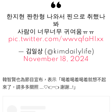
한지현 짠한형 나와서 찐으로 취했나
봐
사람이 너무너무 귀여움ㅠㅠ
pic.twitter.com/wwvqfaHIxx
— 김일상 (@kimdailylife)
November 18, 2024
韓智賢也為節目宣布，表示「喝着喝着喝着就想不起
來了，請多多關照 ….🤍👉👈 謝謝…!」