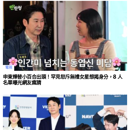
電視
申東燁替小百合出頭！罕見怒斥無禮女星想揭身分，8 人
名單曝光網友瘋猜