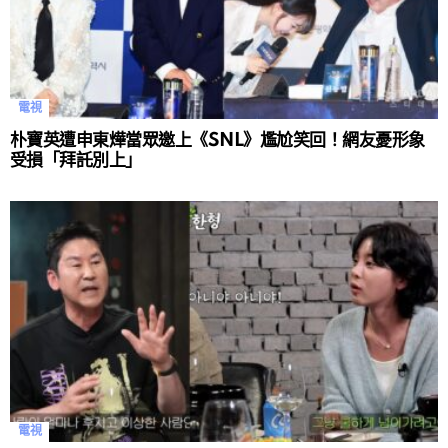
電視
朴寶英遭申東燁當眾邀上《SNL》尷尬笑回！網友憂形象
受損「拜託別上」
電視