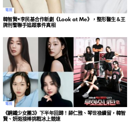
電視
韓智賢×李民基合作新劇《Look at Me》，整形醫生＆王
牌刑警聯手追蹤事件真相
電視
《鋼鐵少女團3》下半年回歸！薛仁雅、琴世祿續留，韓智
賢、妍雨接棒挑戰冰上競速