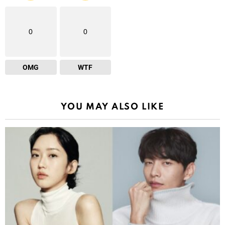
0
0
OMG
WTF
YOU MAY ALSO LIKE