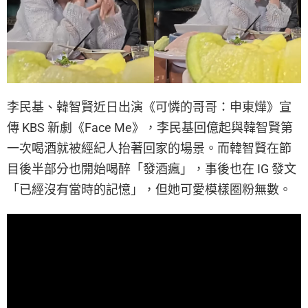
李民基、韓智賢近日出演《可憐的哥哥：申東燁》宣
傳 KBS 新劇《Face Me》，李民基回億起與韓智賢第
一次喝酒就被經紀人抬著回家的場景。而韓智賢在節
目後半部分也開始喝醉「發酒瘋」，事後也在 IG 發文
「已經沒有當時的記憶」，但她可愛模樣圈粉無數。