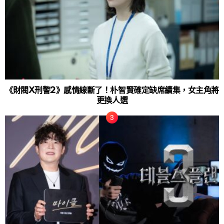
《財閥X刑警2》感情線斷了！朴智賢確定缺席續集，女主角將
更換人選