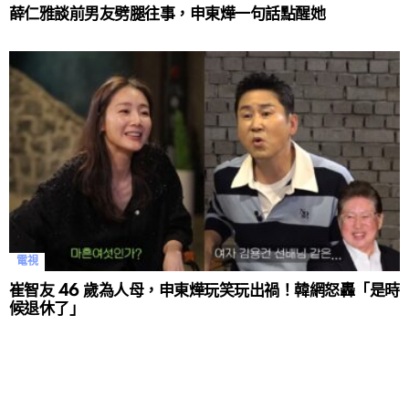
薛仁雅談前男友劈腿往事，申東燁一句話點醒她
電視
崔智友 46 歲為人母，申東燁玩笑玩出禍！韓網怒轟「是時
候退休了」