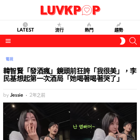
LATEST
流行
熱門
趨勢
S
SWITC
SKIN
Menu
電視
韓智賢「發酒瘋」鏡頭前狂誇「我很美」，李
民基想起第一次酒局「她喝著喝著哭了」
by
Jessie
2年之前